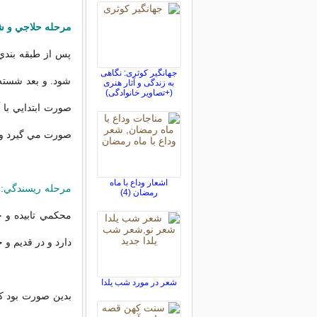
مرحله حلاجي و 
پس از طبقه بندي
جهانگیر کوثری: نگاهی
شود. و بعد شسته
به زندگی و آثار هنری
(+تصاویر خانوادگی)
صورت ابتدايي با 
صورت مي گيرد و ب
اشعار وداع با ماه
مرحله ريسندگي:
ب
رمضان (4)
محكمي تابيده و ج
دارد و در قديم 
شعر در مورد شب یلدا
بدين صورت بود كه