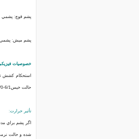
پشم قوچ: پشمي ا
پشم ميش: پشمي ك
خصوصيات فيزيكي
حالت خيس6/1-8/0 گرم دينر مي باشد.
تأثير حرارت:
اگر پشم براي مدت