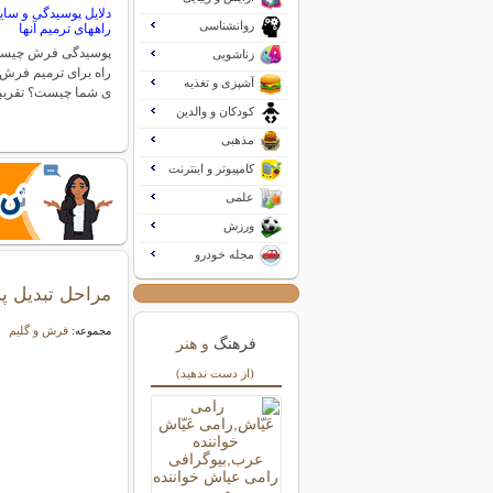
دلایل پوسیدگی و س
روانشناسی
راههای ترمیم آنها
پوسیدگی فرش چیست آ
زناشویی
راه برای ترمیم فرش 
آشپزی و تغذیه
ی شما چیست؟ تقریبا
کودکان و والدین
مذهبی
کامپیوتر و اینترنت
علمی
ورزش
مجله خودرو
مراحل تبديل پ
فرش و گلیم
مجموعه:
فرهنگ
و هنر
(از دست ندهید)