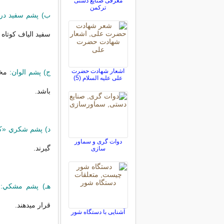
معرفی صنایع دستی
ترکمن
ب) پشم سفيد درج
سفيد الياف كوتاه 
اشعار شهادت حضرت
ج) پشم الوان:
مخل
علی علیه السلام (5)
باشد.
د) پشم شكري «كب
دوات گری و سماور
گيرند.
سازی
هـ) پشم مشكي:
چ
قرار ميدهند.
آشنایی با دستگاه شور