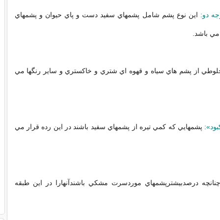
ه دو:
اين نوع پشم شامل پشمهاي سفيد دست و پاي حيوان و پشمهاي
مي باشد.
وطي از پشم هاي سياه و قهوه اي شتري و خاكستري و ساير رنگها مي
ود»:
پشمهايي كه كمي تيره از پشمهاي سفيد باشند در اين رده قرار مي
نانچه درصدبيشترپشمهاي موردسرت مشكي باشندآنهارا در اين طبقه