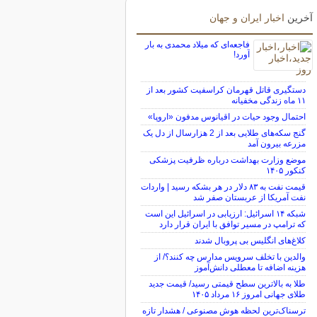
آخرین
اخبار ایران و جهان
فاجعه‌ای که میلاد محمدی به بار
آورد!
دستگیری قاتل قهرمان کراسفیت کشور بعد از
۱۱ ماه زندگی مخفیانه
احتمال وجود حیات در اقیانوس مدفون «اروپا»
گنج سکه‌های طلایی بعد از 2 هزارسال از دل یک
مزرعه بیرون آمد
موضع وزارت بهداشت درباره ظرفیت پزشکی
کنکور ۱۴۰۵
قیمت نفت به ۸۳ دلار در هر بشکه رسید | واردات
نفت آمریکا از عربستان صفر شد
شبکه ۱۴ اسرائیل: ارزیابی در اسرائیل این است
که ترامپ در مسیر توافق با ایران قرار دارد
کلاغ‌های انگلیس بی پروبال شدند
والدین با تخلف سرویس مدارس چه کنند؟/ از
هزینه اضافه تا معطلی دانش‌آموز
طلا به بالاترین سطح قیمتی رسید/ قیمت جدید
طلای جهانی امروز ۱۶ مرداد ۱۴۰۵
ترسناک‌ترین لحظه هوش مصنوعی / هشدار تازه