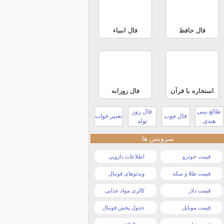
فال حافظ
فال انبیاء
استخاره با قرآن
فال روزانه
طالع بینی
فال روز
فال چوب
تعبیر خواب
هندی
تولد
سرویس ها
قیمت خودرو
اطلاعات دارویی
قیمت طلا و سکه
ویدئوهای فوتبال
قیمت دلار
کالری مواد غذایی
قیمت موبایل
جدول پخش فوتبال