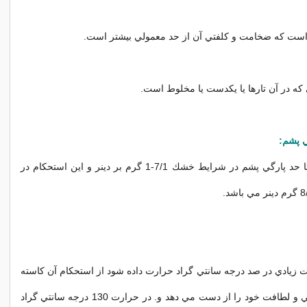
ست كه ضخامت و كلفتي آن از حد معمولي بيشتر است.
ه در آن تارها يا يكدست يا مخلوط است.
 پشم:
استحكام كشش تا حد پارگي پشم در شرايط خشك 7/1-1 گرم بر دينر و اين استحكام در
 زيادي در صد درجه سانتي گراد حرارت داده شود از استحكام آن كاسته
شده و حالت نرمي و لطافت خود را از دست مي دهد و. در حرارت 130 درجه سانتي گراد