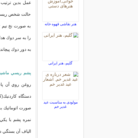
عمل بدين ترتيب 
حالت شخص ريسنده 
هنر نقاشی قهوه خانه
به صورت نخ نيم ت
را به سر دوك هداي
به دور دوك پيچان
گلیم، هنر ایرانی
پشم ريسي ماشين
دستگاه كاردنيك(
مولودی به مناسبت عید
غدیر خم
صورت اتوماتيك به
نمره پشم با يكي
الياف آن بستگي دا