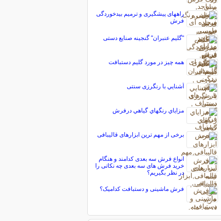
راههای پیشگیری و ترمیم بیدخوردگی
فرش
"گلیم عنبران" گنجینه صنایع دستی
همه چیز در مورد گلیم دستبافت
آشنايي با رنگرزی سنتی
مزاياي رنگهاي گياهي درفرش
برخى از مهم ترين ابزارهای قاليبافى
انواع فرش سه بعدی کدامند و هنگام
خرید فرش های سه بعدی چه نکاتی را
در نظر بگیریم؟
فرش ماشینی و دستبافت کدامیک؟