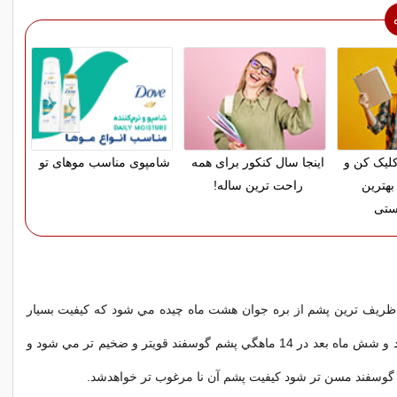
لیک کن و
اینجا سال کنکور برای همه
شامپوی مناسب موهای تو
بهترین
راحت ترین ساله!
ستی
ريف ترين پشم از بره جوان هشت ماه چيده مي شود كه كيفيت بسيار
لطيف و عالي دارد و شش ماه بعد در 14 ماهگي پشم گوسفند قويتر و ضخيم تر مي شود و
 گوسفند مسن تر شود كيفيت پشم آن نا مرغوب تر خواهدشد.