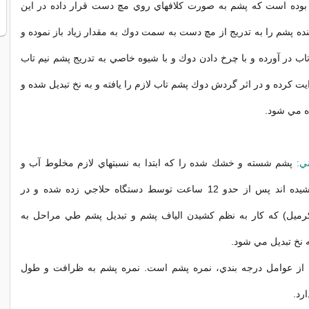
بوده است كه پشم به صورت كلافهاي روي مچ دست قرار داده در اين
پشم را به تدريج از مچ دست به سمت دوك به مقدار زياد باز نموده و
اب در آورده و با چرخ دادن دوك و با شيوه خاصي به تدريج پشم نيم تاب
ت كرده و در اثر گردش دوك پشم تاب لازم را يافته و به نخ تبديل شده و
ده مي شود.
ي:
پشم شسته و خشك شده را كه ابتدا به نسبتهاي لازم مخلوط آب و
روغن روي آن پاشيده اند پس از حدو 12 ساعت توسط دستگاه حلاجي زده شده و در
كرميل) كه كار به نظم كشيدن الياف پشم و تبديل پشم طي مراحل به
 نخ تبديل مي شود.
 از عوامل درجه بندي، نمره پشم است. نمره پشم به ظرافت و طول
رد.