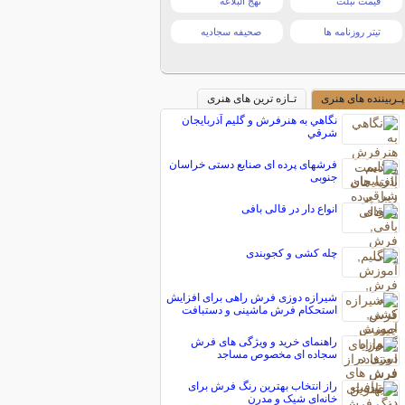
قیمت تبلت
نهج البلاغه
تیتر روزنامه ها
صحیفه سجادیه
پـربیننده های هنری
تـازه ترین های هنری
نگاهي به هنرفرش و گليم آذربايجان
شرقي
فرشهای پرده ای صنایع دستی خراسان
جنوبی
انواع دار در قالی بافی
چله کشی و کجوبندی
شیرازه دوزی فرش راهی برای افزایش
استحکام فرش ماشینی و دستبافت
راهنمای خرید و ویژگی های فرش
سجاده ای مخصوص مساجد
راز انتخاب بهترین رنگ فرش برای
خانه‌ای شیک و مدرن