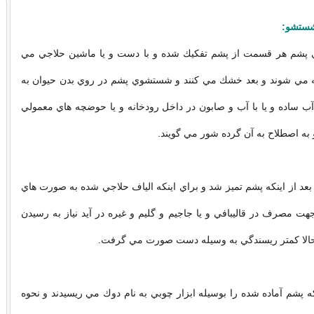
شستشو:
 پشم هر قسمت از پشم تفكيك شده و با دست و يا ماشين حلاجي مي
 مي شوند و بعد خشك مي كنند و شستشوي پشم در روي بدن حيوان به
آب ساده و يا با آب و صابون در داخل رودخانه و يا حوضچه هاي معمولي
ه اصطلاح به آن گرده شور مي گويند.
عد از اينكه پشم تميز شد و براي اينكه الياف حلاجي شده به صورت هاي
هت مصرف در قاليبافي و يا جاجيم و گليم و غيره در آيد نياز به رسيدن
و حالا كمتر ريسندگي به وسيله دست صورت مي گرفت.
 پشم آماده شده را بوسيله ابزار چوبي به نام دوك مي ريسيدند و نحوه