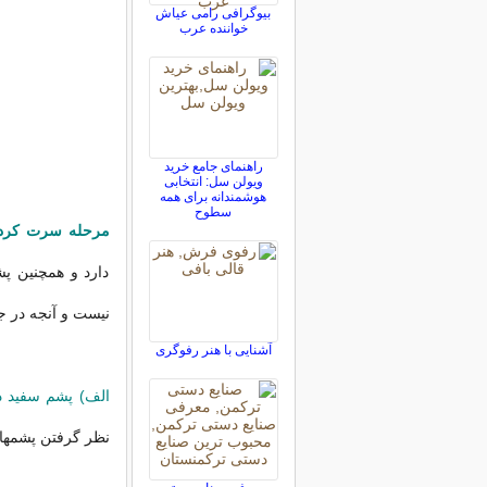
بیوگرافی رامی عیاش
خواننده عرب
راهنمای جامع خرید
ویولن سل: انتخابی
هوشمندانه برای همه
سطوح
مرحله سرت كرد
دارد و همچنين پ
نيست و آنجه در 
آشنایی با هنر رفوگری
الف) پشم سفيد د
نظر گرفتن پشمها