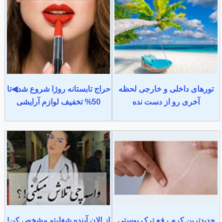
تورهای داخلی و خارجی لحظه
حراج تابستانه روژا شروع شد◀تا
آخری رو از دست نده
50% تخفیف لوازم آرایشی
جدیدترین کرم رفع ترک پوستی
از الان آینده شغلیتو مشخص کن!