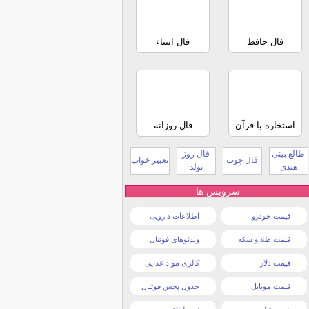
فال حافظ
فال انبیاء
استخاره با قرآن
فال روزانه
طالع بینی
فال روز
فال چوب
تعبیر خواب
هندی
تولد
سرویس ها
قیمت خودرو
اطلاعات دارویی
قیمت طلا و سکه
ویدئوهای فوتبال
قیمت دلار
کالری مواد غذایی
قیمت موبایل
جدول پخش فوتبال