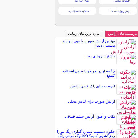
قیمت تبلت
نهج البلاغه
تیتر روزنامه ها
صحیفه سجادیه
پـربیننده های آرایش
تـازه ترین های زیبایی
بهترین آرایش صورت با موی بلوند و
پوست روشن
داشتن ابروهای زیبا
چگونه از پرایمر فونداسیون استفاده
کنیم؟
8توصیه برای پاک کردن آرایش
آرایش صورت برای لباس محلی
نکات و اصول آرایش چشم فندقی
چگونه سیستم شماره گذاری رنگ مو را
رمزگشایی کنیم؟ (کاتالوگ خوانی رنگ