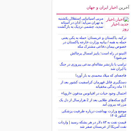
آخرین
اخبار ایران و جهان
مربی اسپانیایی استقلال یکشنبه
به تهران می‌آید؛ آدان در آستانه
تمدید، چشمی نزدیک به بازگشت
ترکیه، پاکستان و عربستان: حمله به یکی یعنی
حمله به همه / بیانیه وزارت خارجه پاکستان در
خصوص پیمان دفاعی مشترک مکه
النینو در راه است؛ پاییز امسال پرچالش
می‌شود؟
ترامپ با بازنشر مقاله‌ای مدعی پیروزی در جنگ
با ایران شد
فاجعه‌ای که میلاد محمدی به بار آورد!
دستگیری قاتل قهرمان کراسفیت کشور بعد از
۱۱ ماه زندگی مخفیانه
احتمال وجود حیات در اقیانوس مدفون «اروپا»
گنج سکه‌های طلایی بعد از 2 هزارسال از دل یک
مزرعه بیرون آمد
موضع وزارت بهداشت درباره ظرفیت پزشکی
کنکور ۱۴۰۵
قیمت نفت به ۸۳ دلار در هر بشکه رسید | واردات
نفت آمریکا از عربستان صفر شد