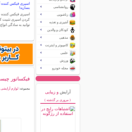
اسپری فیکس کننده آر
روانشناسی
بسازید!
اسپری فیکس کننده 
زناشویی
کردن اسپری تثبیت ک
آشپزی و تغذیه
توانید به سادگی انوا
کودکان و والدین
مذهبی
کامپیوتر و اینترنت
علمی
ورزش
مجله خودرو
فیکساتور چیست
لوازم آرایشی
مجموعه:
آرایش
و زیبایی
( مروری بر گذشته )