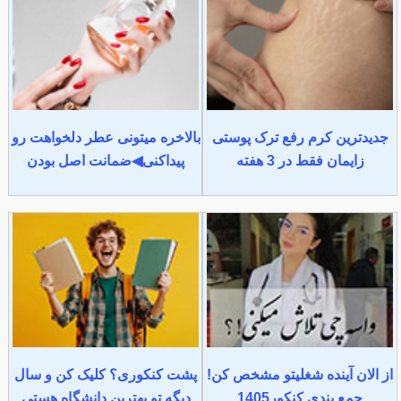
جدیدترین کرم رفع ترک پوستی
بالاخره میتونی عطر دلخواهت رو
زایمان فقط در 3 هفته
پیداکنی◀ضمانت اصل بودن
از الان آینده شغلیتو مشخص کن!
پشت کنکوری؟ کلیک کن و سال
جمع بندی کنکور1405
دیگه تو بهترین دانشگاه هستی