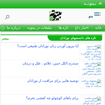
بـیتوتــه
منو
خانه
اخبار داغ
تازه ها
تبلیغات در بیتوته
درباره ما
ت
تازه های دانستنيهاي نوزادان
بیشتر »
آیا بیرون آوردن زبان نوزادان طبیعی است؟
سندرم الکل جنین: علائم ، علل و درمان
توصیه هایی برای مراقبت از نوزادان
برای پاهای کوچولو چه کفشی بخرم؟