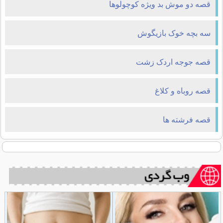
قصه دو موش بد ویژه کوچولوها
سه بچه خوک بازیگوش
قصه جوجه اردک زشت
قصه روباه و كلاغ
قصه فرشته ها