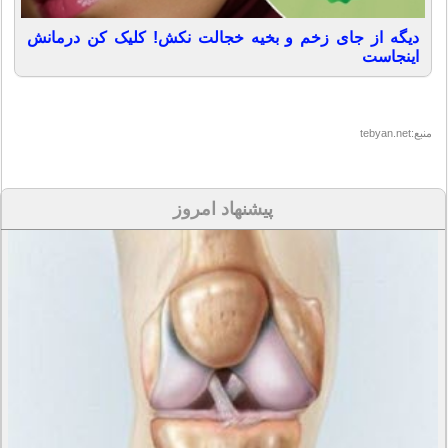
دیگه از جای زخم و بخیه خجالت نکش! کلیک کن درمانش
اینجاست
منبع:tebyan.net
پیشنهاد امروز