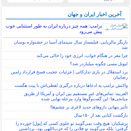
آخرین اخبار ایران و جهان
ترامپ: همه چیز درباره ایران به طور استثنایی خوب
پیش می‌رود
بازیگر مالزیایی، فیلمساز سال سینمای آسیا در جشنواره بوسان
شد
چرا مغز در هنگام خواب، انرژی خود را خالی می‌کند
لیونل مسی چگونه میلیاردر شد؟
برد استقلال در بازی تدارکاتی | جزئیات عجیب فسخ قرارداد رامین
رضاییان
واکنش ترامپ به ادعاها درباره درگیری لفظی‌اش با پیت هگست
العربیه: تماس‌های غیر مستقیم بین ایران و آمریکا از طریق
میانجی‌ها؛ این گفت‌و‌گو‌ها وارد مرحله نهایی شده
تأثیر پنهانی داروهای جدید لاغری بر چشم‌ها!
بازگشت کتابی بعد از ۱۵۰سال
پزشکیان: هیچ وقت نمی‌گویند تو جلوی کسی که [پول] خورده را
گرفتی؛ بلکه می‌گویند تو فلانی را که حزب‌اللهی بود، برداشتی