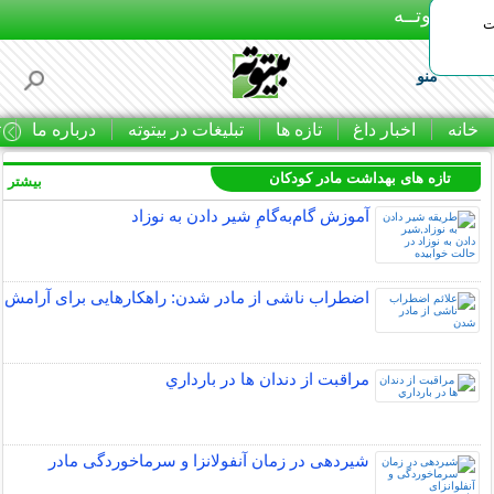
بـیتوتــه
ات
منو
خانه
اخبار داغ
تازه ها
تبلیغات در بیتوته
درباره ما
ت
تازه های بهداشت مادر کودکان
بیشتر »
آموزش گام‌به‌گامِ شیر دادن به نوزاد
اضطراب ناشی از مادر شدن: راهکارهایی برای آرامش
مراقبت از دندان‌ ها در بارداري
شیردهی در زمان آنفولانزا و سرماخوردگی مادر