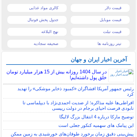
قیمت دلار
کالری مواد غذایی
قیمت موبایل
جدول پخش فوتبال
قیمت تبلت
نهج البلاغه
تیتر روزنامه ها
صحیفه سجادیه
آخرین اخبار ایران و جهان
در سال 1404 روزانه بیش از 15 هزار میلیارد تومان
خلق پول داشته‌ایم!
رئیس جمهور آمریکا افشاگران «کمبود ذخایر موشکی» را تهدید
کرد
افراطی‌ها علیه مذاکره؛ از ضدیت احمدی‌نژاد با دیپلماسی تا
نابودی فرصت احیای برجام در دولت رییسی
توضیح مارکا درباره 4 انتقال بزرگ لالیگا
این پیامک های سهمیه کنکور جعلی است
پیش‌بینی دقیق زمان برخورد طوفان‌های خورشیدی به زمین ممکن