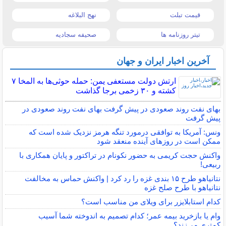
قیمت تبلت
نهج البلاغه
تیتر روزنامه ها
صحیفه سجادیه
آخرین اخبار ایران و جهان
ارتش دولت مستعفی یمن: حمله حوثی‌ها به المخا ۷
کشته و ۳۰ زخمی برجا گذاشت
بهای نفت روند صعودی در پیش گرفت بهای نفت روند صعودی در
پیش گرفت
ونس: آمریکا به توافقی درمورد تنگه هرمز نزدیک شده است که
ممکن است در روزهای آینده منعقد شود
واکنش حجت کریمی به حضور نکونام در تراکتور و پایان همکاری با
ربیعی!
نتانیاهو طرح ۱۵ بندی غزه را رد کرد | واکنش حماس به مخالفت
نتانیاهو با طرح صلح غزه
کدام استابلایزر برای ویلای من مناسب است؟
وام یا بازخرید بیمه عمر؛ کدام تصمیم به اندوخته شما آسیب
کمتری می‌زند؟