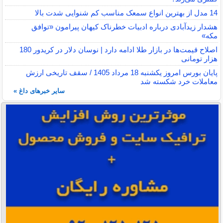
14 مدل از بهترین انواع سمعک مناسب کم شنوایی شدت بالا
هشدار زیدآبادی درباره ادبیات خطرناک کیهان پیرامون «توافق
مکه»
اصلاح قیمت‌ها در بازار طلا ادامه دارد | نوسان دلار در کریدور 180
هزار تومانی
پایان بورس امروز یکشنبه 18 مرداد 1405 / سقف تاریخی ارزش
معاملات خرد شکسته شد
سایر خبرهای داغ »