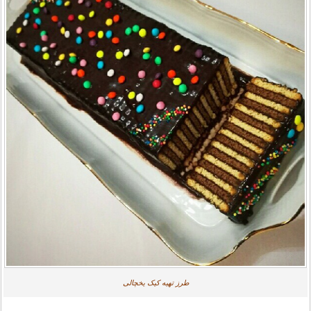
طرز تهيه كيک يخچالی