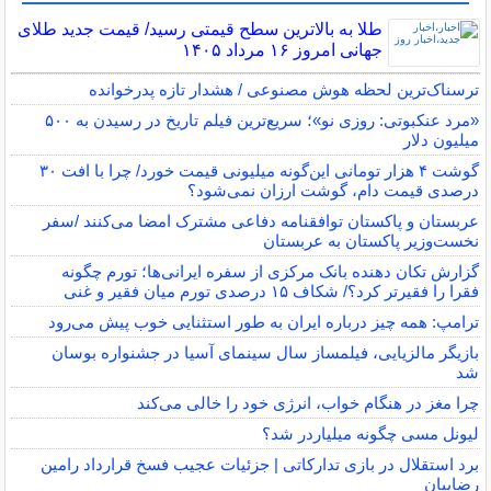
طلا به بالاترین سطح قیمتی رسید/ قیمت جدید طلای
جهانی امروز ۱۶ مرداد ۱۴۰۵
ترسناک‌ترین لحظه هوش مصنوعی / هشدار تازه پدرخوانده
«مرد عنکبوتی: روزی نو»؛ سریع‌ترین فیلم تاریخ در رسیدن به ۵۰۰
میلیون دلار
گوشت ۴ هزار تومانی این‌گونه میلیونی قیمت خورد/ چرا با افت ۳۰
درصدی قیمت دام، گوشت ارزان نمی‌شود؟
عربستان و پاکستان توافقنامه دفاعی مشترک امضا می‌کنند /سفر
نخست‌وزیر پاکستان به عربستان
گزارش تکان‌ دهنده بانک مرکزی از سفره ایرانی‌ها؛ تورم چگونه
فقرا را فقیرتر کرد؟/ شکاف ۱۵ درصدی تورم میان فقیر و غنی
ترامپ: همه چیز درباره ایران به طور استثنایی خوب پیش می‌رود
بازیگر مالزیایی، فیلمساز سال سینمای آسیا در جشنواره بوسان
شد
چرا مغز در هنگام خواب، انرژی خود را خالی می‌کند
لیونل مسی چگونه میلیاردر شد؟
برد استقلال در بازی تدارکاتی | جزئیات عجیب فسخ قرارداد رامین
رضاییان