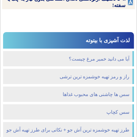
سفته!
لذت آشپزی با بیتوته
آیا می دانید خمیر مرغ چیست؟
راز و رمز تهیه خوشمزه ترین ترشی
سس ها چاشنی های محبوب غذاها
سس کچاپ
طرز تهیه خوشمزه ترین آش جو + نکاتی برای طرز تهیه آش جو