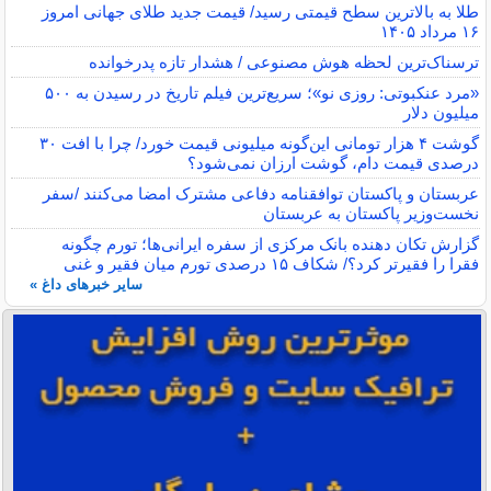
طلا به بالاترین سطح قیمتی رسید/ قیمت جدید طلای جهانی امروز
۱۶ مرداد ۱۴۰۵
ترسناک‌ترین لحظه هوش مصنوعی / هشدار تازه پدرخوانده
«مرد عنکبوتی: روزی نو»؛ سریع‌ترین فیلم تاریخ در رسیدن به ۵۰۰
میلیون دلار
گوشت ۴ هزار تومانی این‌گونه میلیونی قیمت خورد/ چرا با افت ۳۰
درصدی قیمت دام، گوشت ارزان نمی‌شود؟
عربستان و پاکستان توافقنامه دفاعی مشترک امضا می‌کنند /سفر
نخست‌وزیر پاکستان به عربستان
گزارش تکان‌ دهنده بانک مرکزی از سفره ایرانی‌ها؛ تورم چگونه
فقرا را فقیرتر کرد؟/ شکاف ۱۵ درصدی تورم میان فقیر و غنی
سایر خبرهای داغ »