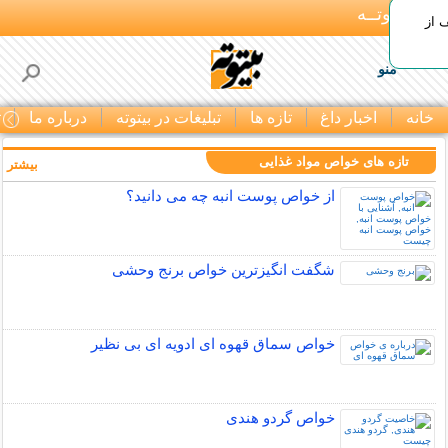
بـیتوتــه
 30% تخفیف از
منو
خانه
اخبار داغ
تازه ها
تبلیغات در بیتوته
درباره ما
ت
تازه های خواص مواد غذایی
بیشتر »
از خواص پوست انبه چه می دانید؟
شگفت انگیزترین خواص برنج وحشی
خواص سماق قهوه ای ادویه ای بی نظیر
خواص گردو هندی