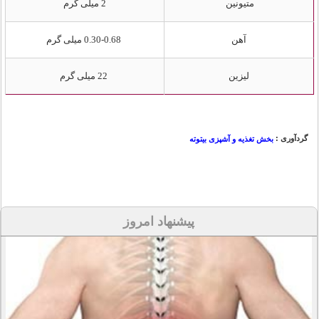
متیونین
2 میلی گرم
آهن
0.30-0.68 میلی گرم
لیزین
22 میلی گرم
گردآوری :
بخش تغذیه و آشپزی بیتوته
پیشنهاد امروز