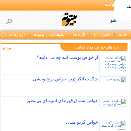
بـیتوتــه
یف
منو
خانه
اخبار داغ
تازه ها
تبلیغات در بیتوته
درباره ما
ت
تازه های خواص مواد غذایی
بیشتر »
از خواص پوست انبه چه می دانید؟
شگفت انگیزترین خواص برنج وحشی
خواص سماق قهوه ای ادویه ای بی نظیر
خواص گردو هندی