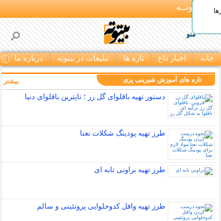
بـیتوتــه
ها
منو
خانه
اخبار داغ
تازه ها
تبلیغات در بیتوته
درباره ما
ت
تازه های آموزش شیرینی پزی
بیشتر »
دستور تهیه باقلوای گل رز ؛ تاپترین باقلوای دنیا
طرز تهیه پودینگ شکلات نعنا
طرز تهیه براونی تابه ای
طرز تهیه وافل کدوحلوایی پروتئینی و سالم