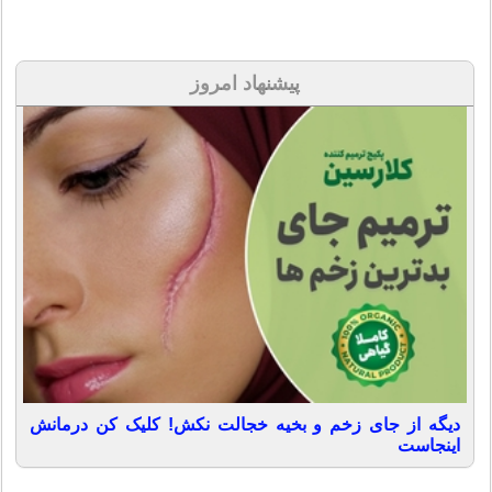
پیشنهاد امروز
دیگه از جای زخم و بخیه خجالت نکش! کلیک کن درمانش
اینجاست