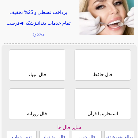
پرداخت قسطی و 25% تخفیف
تمام خدمات دندانپزشکی◀فرصت
محدود
فال حافظ
فال انبیاء
استخاره با قرآن
فال روزانه
سایر فال ها
طالع بینی هندی
فال چوب
فال روز تولد
تعبیر خواب