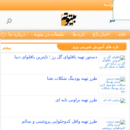
بـیتوتــه
منو
خانه
اخبار داغ
تازه ها
تبلیغات در بیتوته
درباره ما
ت
تازه های آموزش شیرینی پزی
بیشتر »
دستور تهیه باقلوای گل رز ؛ تاپترین باقلوای دنیا
طرز تهیه پودینگ شکلات نعنا
طرز تهیه براونی تابه ای
طرز تهیه وافل کدوحلوایی پروتئینی و سالم