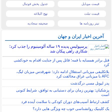
قیمت موبایل
جدول پخش فوتبال
قیمت تبلت
نهج البلاغه
تیتر روزنامه ها
صحیفه سجادیه
آخرین اخبار ایران و جهان
پرسپولیس پدیده ۱۹ ساله آلومینیوم را جذب کرد؛
شکاری راهی پیکان شد
قتل برادر همسایه با قمه؛ قاتل پس از جنایت اقدام به خودکشی
کرد
بلاتکلیفی میزبانی استقلال ادامه دارد؛ شهرقدس میزبان لیگ،
AFC با میزبانی عراق مخالفت کرد
پدر لیونل مسی درگذشت
پزشکیان: بهترین زمان برای دستیابی به توافق، شرایط کنونی
است
کشف ارتباط آسیب‌های دوران کودکی با سلامت آینده فرد
یک کلینیک روانشناسی خوب چه ویژگی هایی دارد؟