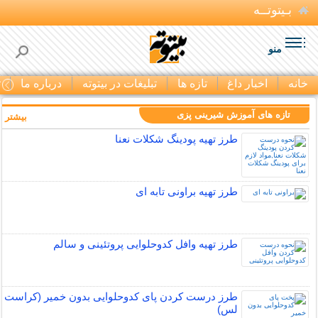
بـیتوتــه
منو
خانه
اخبار داغ
تازه ها
تبلیغات در بیتوته
درباره ما
ت
تازه های آموزش شیرینی پزی
بیشتر »
طرز تهیه پودینگ شکلات نعنا
طرز تهیه براونی تابه ای
طرز تهیه وافل کدوحلوایی پروتئینی و سالم
طرز درست کردن پای کدوحلوایی بدون خمیر (کراست
لس)