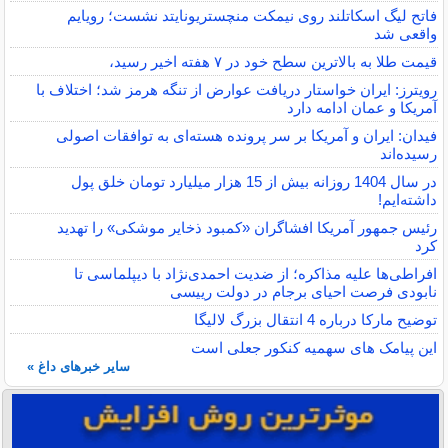
فاتح لیگ اسکاتلند روی نیمکت منچستریونایتد نشست؛ رویایم
واقعی شد
قیمت طلا به بالاترین سطح خود در ۷ هفته اخیر رسید،
رویترز: ایران خواستار دریافت عوارض از تنگه هرمز شد؛ اختلاف با
آمریکا و عمان ادامه دارد
فیدان: ایران و آمریکا بر سر پرونده هسته‌ای به توافقات اصولی
رسیده‌اند
در سال 1404 روزانه بیش از 15 هزار میلیارد تومان خلق پول
داشته‌ایم!
رئیس جمهور آمریکا افشاگران «کمبود ذخایر موشکی» را تهدید
کرد
افراطی‌ها علیه مذاکره؛ از ضدیت احمدی‌نژاد با دیپلماسی تا
نابودی فرصت احیای برجام در دولت رییسی
توضیح مارکا درباره 4 انتقال بزرگ لالیگا
این پیامک های سهمیه کنکور جعلی است
سایر خبرهای داغ »