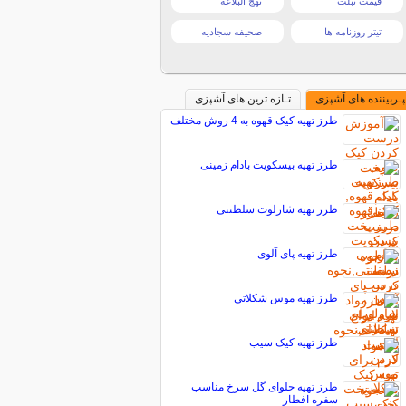
قیمت تبلت
نهج البلاغه
تیتر روزنامه ها
صحیفه سجادیه
پـربیننده های آشپزی
تـازه ترین های آشپزی
طرز تهیه کیک قهوه به 4 روش مختلف
طرز تهیه بیسکویت بادام زمینی
طرز تهیه شارلوت سلطنتی
طرز تهیه پای آلوی
طرز تهیه موس شکلاتی
طرز تهیه كيک سيب
طرز تهیه حلوای گل سرخ مناسب
سفره افطار