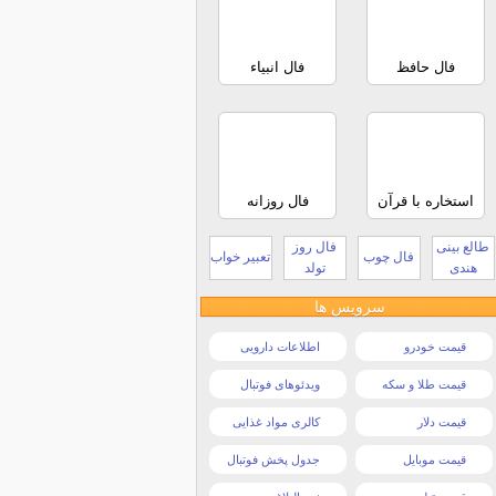
فال حافظ
فال انبیاء
استخاره با قرآن
فال روزانه
طالع بینی
فال روز
فال چوب
تعبیر خواب
هندی
تولد
سرویس ها
قیمت خودرو
اطلاعات دارویی
قیمت طلا و سکه
ویدئوهای فوتبال
قیمت دلار
کالری مواد غذایی
قیمت موبایل
جدول پخش فوتبال