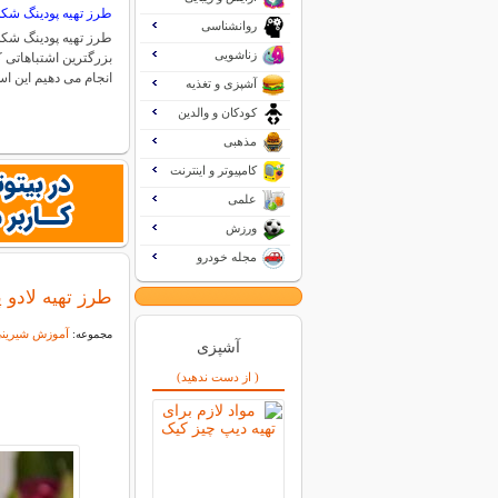
طرز تهیه پودینگ شکل
روانشناسی
طرز تهیه پودینگ شکلا
زناشویی
بزرگترین اشتباهاتی 
انجام می دهیم این 
آشپزی و تغذیه
کودکان و والدین
مذهبی
کامپیوتر و اینترنت
علمی
ورزش
مجله خودرو
طرز تهیه لادو 
آموزش شیرین
مجموعه:
آشپزی
( از دست ندهید)