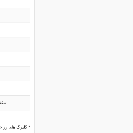
شکلا
* گلبرگ های رز 