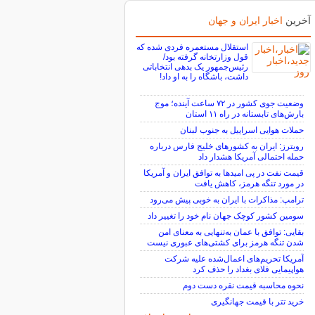
آخرین
اخبار ایران و جهان
استقلال مستعمره فردی شده که
قول وزارتخانه گرفته بود/
رئیس‌جمهور یک بدهی انتخاباتی
داشت، باشگاه را به او داد!
وضعیت جوی کشور در ۷۲ ساعت آینده؛ موج
بارش‌های تابستانه در راه ۱۱ استان
حملات هوایی اسراییل به جنوب لبنان
رویترز: ایران به کشورهای خلیج فارس درباره
حمله احتمالی آمریکا هشدار داد
قیمت نفت در پی امیدها به توافق ایران و آمریکا
در مورد تنگه هرمز، کاهش یافت
ترامپ: مذاکرات با ایران به خوبی پیش می‌رود
سومین کشور کوچک جهان نام خود را تغییر داد
بقایی: توافق با عمان به‌تنهایی به معنای امن
شدن تنگه هرمز برای کشتی‌های عبوری نیست
آمریکا تحریم‌های اعمال‌شده علیه شرکت
هواپیمایی فلای بغداد را حذف کرد
نحوه محاسبه قیمت نقره دست دوم
خرید تتر با قیمت جهانگیری