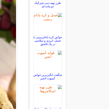
طرز تهیه دیپ چیزکیک
دو ماده ای
خواص کره بادام‌زمینی با
عسل: انرژی و سلامتی
در یک قاشق
شگفت انگیزترین خواص
کمپوت انجیر