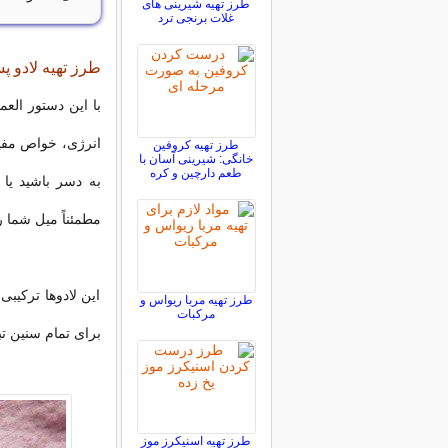
طرز تهیه شیرینی های
غلات برنجی ترد
طرز تهیه لادو پ
با این دستور الع
انرژی، خواص مفید
طرز تهیه کروفین
خانگی: شیرینی آسان با
طعم دارچین و کره
به دسر باشید یا 
مطمئناً میل شما را
این لادوها ترکیب
طرز تهیه مربا ریواس و
مرکبات
برای تمام سنین تب
طرز تهیه اسنیکرز موز