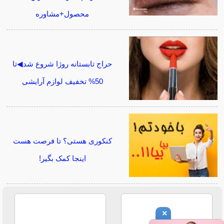
محصول+مشاوره
حراج تابستانه روژا شروع شد◀تا
50% تخفیف لوازم آرایشی
کنکوری هستی؟ تا فرصت هست
اینجا کمک بگیر!
×