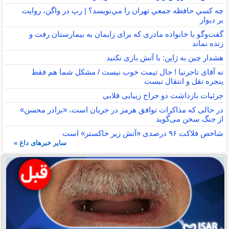
چه كسي حافظه جمعي تهران را مي‌نويسد؟ | رپ در واگن، روايت
بر ديوار
گفت‌وگو با خانواده مادری که برای زایمان به بیمارستان رفت و
زنده نماند
هشدار چین به ژاپن: با آتش بازی نکنید
نه آقای تاجرنیا ! حال تیمت خوب نیست / مشکل شما هم فقط
پنجره نقل و انتقال نیست
جزئیات بازداشت دو جراح زیبایی قلابی
در حالی که مذاکرات توافق هرمز در جریان است، «برادر محسن»
از جنگ سخن می‌گوید
شاخص فلاکت ۹۶ درصدی «آتش زیر خاکستر» است
سایر خبرهای داغ »