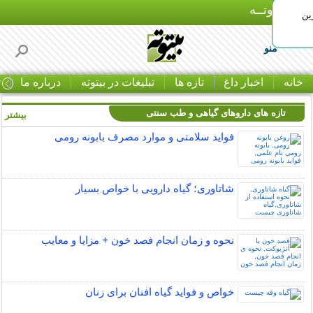
بـیتوتــه
ین
منو
خانه
اخبار داغ
تازه ها
تبلیغات در بیتوته
درباره ما
ت
تازه های داروهای گیاهی و طب سنتی
بیشتر »
فواید سلامتی و موارد مصرف بابونه رومی
شاتاوری؛ گیاه دارویی با خواص بسیار
نحوه و زمان انجام فصد خون + مزایا و معایب
خواص و فواید گیاه افنان برای زنان