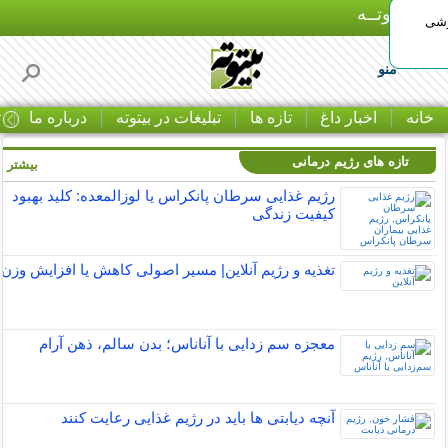
بـیتوتــه
وشی
منو
خانه
اخبار داغ
تازه ها
تبلیغات در بیتوته
درباره ما
ت
تازه های رژیم درمانی
بیشتر »
رژیم غذایی سرطان پانکراس یا لوزالمعده: کلید بهبود
کیفیت زندگی
تغذیه و رژیم آنلاین| مسیر اصولی کاهش یا افزایش وزن
معجزه سم زدایی با آناناس؛ بدن سالم، ذهن آرام
آنچه دیابتی ها باید در رژیم غذایی رعایت کنند