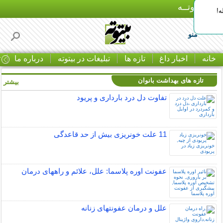
بـیتوتــه
ه!
منو
خانه
اخبار داغ
تازه ها
تبلیغات در بیتوته
درباره ما
ت
تازه های بهداشت بانوان
بیشتر »
تفاوت دل درد بارداری و پریود
11 علت خونریزی بیش از حد قاعدگی
عفونت اوره پلاسما: علل، علائم و راههای درمان
علل و درمان عفونتهای زنانه