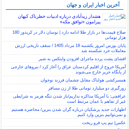
آخرین اخبار ایران و جهان
هشدار زیدآبادی درباره ادبیات خطرناک کیهان
پیرامون «توافق مکه»
صلاح قیمت‌ها در بازار طلا ادامه دارد | نوسان دلار در کریدور 180
هزار تومانی
پایان بورس امروز یکشنبه 18 مرداد 1405 / سقف تاریخی ارزش
معاملات خرد شکسته شد
افشای پشت پرده ماجرای افزودن وایتکس به شیر
آمریکا خروج از اقلیم کردستان عراق را آغاز کرد / نیروهای خارجی
از پایگاه حریر خارج می‌شوند
همسرکشی هولناک مقابل چشمان فرزند نوجوان
زورگیری دو میلیارد تومانی طلا از زن مسافر
عراقچی: با آمریکا مذاکره نداریم/باز شدن تنگه هرمز به شرایطی
غیر از تفاهم با عمان مرتبط است
اظهارات جدید پزشکیان درباره گران شدن بنزین/ محاصره هستیم
و نمی‌توانیم بنزین وارد کنیم
عکس| تیم پپ فرو ریخت