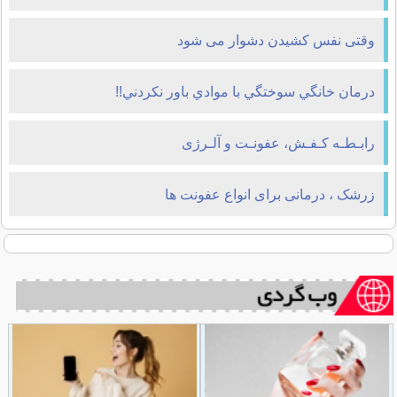
وقتی نفس کشیدن دشوار می شود
درمان خانگي سوختگي با موادي باور نکردني!!
رابـطـه کـفـش، عفونـت و آلـرژی
زرشک ، درمانی برای انواع عفونت ها