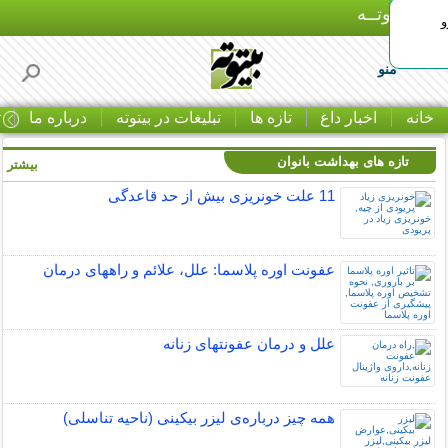
بـیتوتــه
و
منو
خانه
اخبار داغ
تازه ها
تبلیغات در بیتوته
درباره ما
ت
تازه های بهداشت بانوان
بیشتر »
11 علت خونریزی بیش از حد قاعدگی
عفونت اوره پلاسما: علل، علائم و راههای درمان
علل و درمان عفونتهای زنانه
همه چیز درباره‌ی لیزر بیکینی (ناحیه تناسلی)