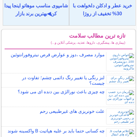
خرید عطر و ادکلن دلخواهت با
شامپوی مناسب موهاتو اینجا پیدا
30% تخفیف از روژا
کن◀بهترین برند بازار
تازه ترین مطالب سلامت
(بیماری ها، پیشگیری، داروها، تغذیه، پزشکی آنلاین و...)
سایر مطالب سلامت
موارد مصرف ،دوز و عوارض قرص نیتروفورانتوئین
لنز رنگی یا تغییر رنگ دائمی چشم؛ تفاوت در
چیست؟
چه چیزی باعث نورالژی بین دنده ای می شود؟
علت خونریزی های غیرطبیعی رحم
چه کسانی حتما باید بر علیه هپاتیت B واکسینه شوند