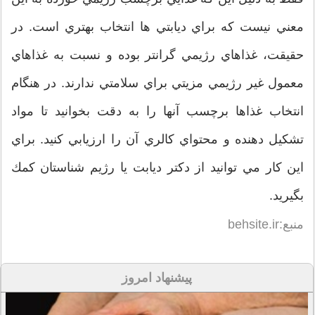
معني نيست كه براي ديابتي ها انتخاب بهتري است. در
حقيقت، غذاهاي رژيمي گرانتر بوده و نسبت به غذاهاي
معمول غير رژيمي مزيتي براي سلامتي ندارند. در هنگام
انتخاب غذاها برچسب آنها را به دقت بخوانيد تا مواد
تشكيل دهنده و محتواي كالري آن را ارزيابي كنيد. براي
اين كار مي توانيد از دكتر ديابت يا رژيم شناستان كمك
بگيريد.
منبع:behsite.ir
پیشنهاد امروز