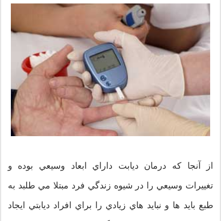
از آنجا كه درمان ديابت داراي ابعاد وسيعي بوده و
تغييرات وسيعي را در شيوه زندگي فرد مبتلا مي طلبد به
طبع بايد ها و نبايد هاي زيادي را براي افراد ديابتي ايجاد