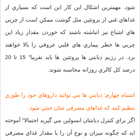
شود. مهمترين اشكال اين كار اين است كه بسياري از
غذاهاي غني از پروتئين مثل گوشت ممكن است از چربي
هاي اشباع نيز انباشته باشند كه خوردن مقدار زياد اين
چربي ها خطر بيماري هاي قلبي عروقي را بالا خواهند
برد. در رژيم ديابتي ها پروتئين ها بايد تقريبا" 15 تا 20
درصد كل كالري روزانه محاسبه شوند.
اشتباه چهارم: ديابتي ها مي توانند داروهاي خود را طوري
تنظيم كنند كه غذاهاي مصرفي شان خنثي شود.
اگر براي كنترل ديابتتان انسولين مي گيريد احتمالا" آموخته
ايد كه چگونه ميزان و نوع آن را با مقدار غذاي مصرفي