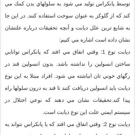
توسط پانكراس توليد مي شود به سلولهاي بدن كمك مي
كند كه از گلوكز به عنوان سوخت استفاده كنند. در اين جا
به شايع ترين علل ديابت و آنچه تحقيقات درباره علتشان
نشان داده است اشاره مي كنيم:
ديابت نوع 1: وقتي اتفاق مي افتد كه پانكراس توانايي
ساختن انسولين را نداشته باشد. بدون انسولين قند در
رگهاي خوني تان انباشته مي شود. افراد مبتلا به اين نوع
ديابت بايد انسولين دريافت كنند تا قند به درون سلولها راه
پيدا كند.تحقيقات نشان مي دهند كه نوعي اختلال در
سيستم ايمني علت اين نوع ديابت است.
ديابت نوع 2: وقتي اتفاق مي افتد كه يا پانكراس نتواند به