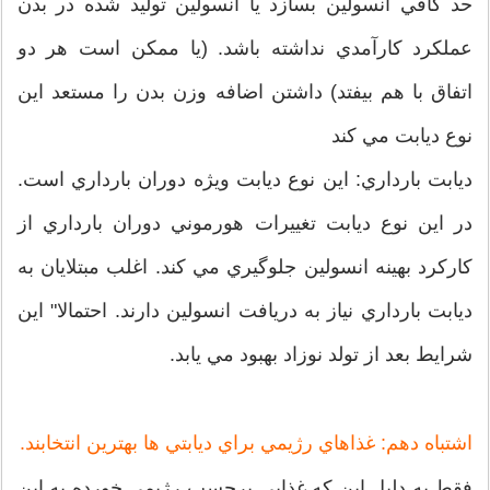
حد كافي انسولين بسازد يا انسولين توليد شده در بدن
عملكرد كارآمدي نداشته باشد. (يا ممكن است هر دو
اتفاق با هم بيفتد) داشتن اضافه وزن بدن را مستعد اين
نوع ديابت مي كند
ديابت بارداري: اين نوع ديابت ويژه دوران بارداري است.
در اين نوع ديابت تغييرات هورموني دوران بارداري از
كاركرد بهينه انسولين جلوگيري مي كند. اغلب مبتلايان به
ديابت بارداري نياز به دريافت انسولين دارند. احتمالا" اين
شرايط بعد از تولد نوزاد بهبود مي يابد.
اشتباه دهم: غذاهاي رژيمي براي ديابتي ها بهترين انتخابند.
فقط به دليل اين كه غذايي برچسب رژيمي خورده به اين