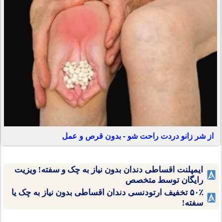
از شر زانو دردت راحت شو - بدون قرص و عمل
ایمپلنت اقساطی دندان بدون نیاز به چک و سفته! ویزیت
رایگان توسط متخصص
۵۰٪ تخفیف ارتودنسی دندان اقساطی بدون نیاز به چک یا
سفته!