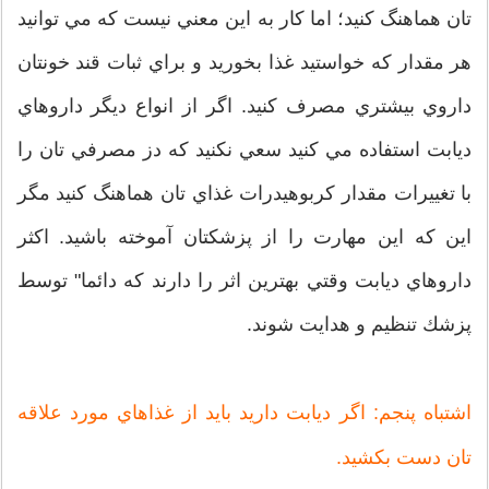
تان هماهنگ كنيد؛ اما كار به اين معني نيست كه مي توانيد
هر مقدار كه خواستيد غذا بخوريد و براي ثبات قند خونتان
داروي بيشتري مصرف كنيد. اگر از انواع ديگر داروهاي
ديابت استفاده مي كنيد سعي نكنيد كه دز مصرفي تان را
با تغييرات مقدار كربوهيدرات غذاي تان هماهنگ كنيد مگر
اين كه اين مهارت را از پزشكتان آموخته باشيد. اكثر
داروهاي ديابت وقتي بهترين اثر را دارند كه دائما" توسط
پزشك تنظيم و هدايت شوند.
اشتباه پنجم: اگر ديابت داريد بايد از غذاهاي مورد علاقه
تان دست بكشيد.