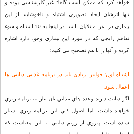
خواهد كرد كه ممكن است گاها" غير كارشناسي بوده و
تنها اثرشان ايجاد تصويري اشتباه و ناخوشايند از اين
بيماري در ذهن مبتلايان باشد. در اينجا به 10 اشتباه و سوء
تفاهم رايجي كه در مورد اين بيماري وجود دارد اشاره
كرده و آنها را با هم تصحيح مي كنيم:
اشتباه اول: قوانين زيادي بايد در برنامه غذايي ديابتي ها
اعمال شود.
اگر ديابت داريد وعده هاي غذايي تان نياز به برنامه ريزي
خواهند داشت. اما اصول كلي اين برنامه ريزي بسيار
ساده است. پيروي از رژيم ديابتي به اين معناست كه