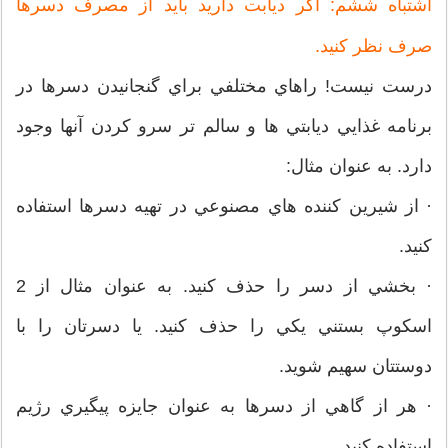
اشتباه ششم: اگر ديابت داريد بايد از مصرف دسرها
صرف نظر كنيد.
درست نيست! راهاي مختلفي براي گنجانيدن دسرها در
برنامه غذايي ديابتي ها و سالم تر سرو كردن آنها وجود
دارد. به عنوان مثال:
· از شيرين كننده هاي مصنوعي در تهيه دسرها استفاده
كنيد.
· بخشي از دسر را حذف كنيد. به عنوان مثال از 2
اسكوپ بستني يكي را حذف كنيد. يا دسرتان را با
دوستتان سهيم شويد.
· هر از گاهي از دسرها به عنوان جايزه پيگيري رژيم
استفاده كنيد.