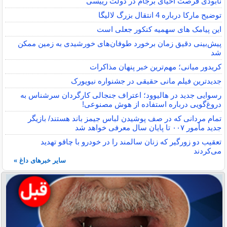
نابودی فرصت احیای برجام در دولت رییسی
توضیح مارکا درباره 4 انتقال بزرگ لالیگا
این پیامک های سهمیه کنکور جعلی است
پیش‌بینی دقیق زمان برخورد طوفان‌های خورشیدی به زمین ممکن
شد
کریدور میانی؛ مهم‌ترین خبر پنهان مذاکرات
جدیدترین فیلم مانی حقیقی در جشنواره نیویورک
رسوایی جدید در هالیوود؛ اعتراف جنجالی کارگردان سرشناس به
دروغ‌گویی درباره استفاده از هوش مصنوعی!
تمام مردانی که در صف پوشیدن لباس جیمز باند هستند/ بازیگر
جدید مأمور ۰۰۷ تا پایان سال معرفی خواهد شد
تعقیب دو زورگیر که زنان سالمند را در خودرو با چاقو تهدید
می‌کردند
سایر خبرهای داغ »