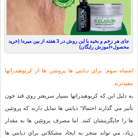
جای هر زخم و بخیه با این روش در 3 هفته از بین میره! (خرید
محصول+آموزش رایگان)
اشتباه سوم: براي ديابتي ها پروتئين ها از كربوهيدراتها
مفيدترند.
به دليل اين كه كربوهيدراتها بسيار سريعتر روي قند خون
تأثير مي گذارند احتمالا" ديابتي ها تمايل دارند كه پروتئين
ها را جايگزينشان كنند. اما مصرف پروتئين ها به مقدار
زياد، مي تواند منجر به ايجاد مشكلاتي براي ديابتي ها