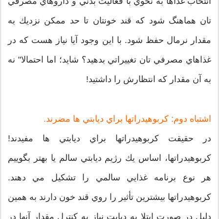
انتخاب غذاها به نحوي با فعاليت بدني و داروهاي مصرفي
تان هماهنگ شود كه قند خونتان تا حد ممكن نزديك به
مقدار نرمال حفظ شود. با اين وجود آيا نياز هست كه در
غذاهاي مصرفي تان تغييراتي بدهيد؟ شايد؛ اما احتمالا" نه
به آن مقدار كه انتظارش را داشتيد!
اشتباه دوم: كربوهيدراتها براي ديابتي ها مضرند.
در حقيقت كربوهيدراتها براي ديابتي ها مفيدند!
كربوهيدراتها، اساس يك رژيم ديابتي سالم يا بهتر بگوييم
هر نوع برنامه غذايي سالمي را تشكيل مي دهند.
كربوهيدراتها بيشترين تأثير را روي قند خون دارند به همين
دليل در صورت ابتلا به ديابت نياز به كنترل مقدار آنها در