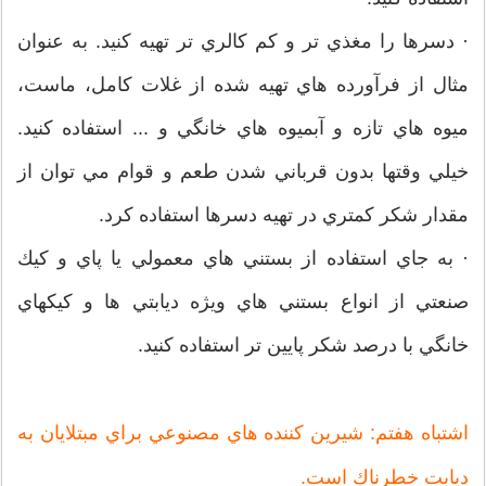
· دسرها را مغذي تر و كم كالري تر تهيه كنيد. به عنوان
مثال از فرآورده هاي تهيه شده از غلات كامل، ماست،
ميوه هاي تازه و آبميوه هاي خانگي و ... استفاده كنيد.
خيلي وقتها بدون قرباني شدن طعم و قوام مي توان از
مقدار شكر كمتري در تهيه دسرها استفاده كرد.
· به جاي استفاده از بستني هاي معمولي يا پاي و كيك
صنعتي از انواع بستني هاي ويژه ديابتي ها و كيكهاي
خانگي با درصد شكر پايين تر استفاده كنيد.
اشتباه هفتم: شيرين كننده هاي مصنوعي براي مبتلايان به
ديابت خطرناك است.