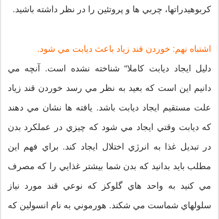
كربوهيدراتها، چربي ها و پروتئين را در نظر داشته باشيد.
اشتباه نهم: خوردن قند زياد باعث ديابت مي شود.
دليل ايجاد ديابت كاملا" شناخته نشده است. آنچه مي
دانيم اين است كه بعيد به نظر مي رسد خوردن قند زياد
علت مستقيم ايجاد ديابت باشد. يافته ها نشان مي دهند
كه ديابت وقتي ايجاد مي شود كه چيزي در عملكرد بدن
در تبديل غذا به انرژي اختلال ايجاد كند. براي فهم اين
مطلب بايد بدانيد كه بدن شما بيشتر غذايي را كه مصرف
مي كنيد به واحد هاي گلوكز كه نوعي قند مورد نياز
سلولهاي شماست مي شكند. هورموني به نام انسولين كه