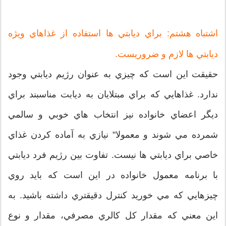
اشتباه هشتم: براي ديابتي ها استفاده از غذاهاي ويژه
ديابتي ها لازم و ضروريست.
حقيقت اين است كه چيزي به عنوان رژيم ديابتي وجود
ندارد. غذاهايي كه براي مبتلايان به ديابت مناسبند براي
ديگر اعضاي خانواده نيز انتخاب هاي خوبي و سالمي
شمرده مي شوند و معمولا" نيازي به آماده كردن غذاي
خاصي براي ديابتي ها نيست. تفاوت بين رژيم فرد ديابتي
با برنامه معمول خانواده در اين است كه بايد روي
چيزهايي كه مي خوريد كنترل دقيقتري داشته باشيد. به
اين معني كه مقدار كل كالري مصرفي، مقدار و نوع