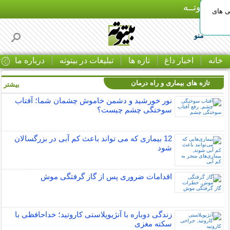
بـیتوتــه
ی های
منو
خانه
اخبار داغ
تازه ها
تبلیغات در بیتوته
درباره ما
ت
تازه های بیماری و راه درمان
بیشتر »
نور خورشید و دشمن خاموش چشمان شما؛ آفتاب
سوختگی چشم چیست؟
12 بیماری که می تواند باعث کم آبی در بزرگسالان
شود
اقدامات ضروری پس از گاز گرفتگی موش
زندگی دوباره با آنژیوپلاستی کاروتید؛ خداحافظی با
سکته مغزی