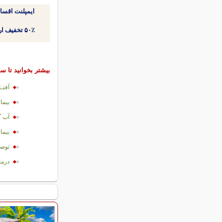
ایمپلنت اقسا
۵۰٪ تخفیف ارتودنسی دندان اقساطی بدون نیاز به چک یا سفته!
بیشتر بخوانید تا سا
آفتـ
بيما
آب گ
بيماري ام
توصي
درما