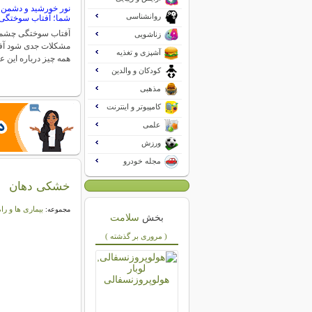
نور خورشید و دشمن
روانشناسی
شما؛ آفتاب سوختگ
آفتاب سوختگی چشم م
زناشویی
مشکلات جدی شود آ
آشپزی و تغذیه
همه چیز درباره این 
کودکان و والدین
مذهبی
کامپیوتر و اینترنت
علمی
ورزش
مجله خودرو
خشکی دهان
بیماری ها و را
مجموعه:
بخش
سلامت
( مروری بر گذشته )