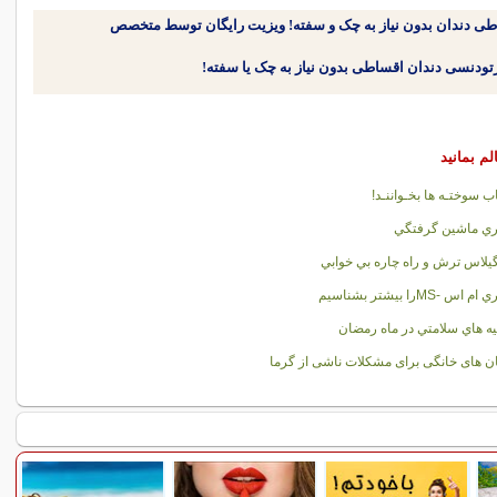
طی دندان بدون نیاز به چک و سفته! ویزیت رایگان توسط متخصص
لم بمانید
اب سوختـه ها بخـواننـد!
ري ماشين گرفتگي
يلاس ترش و راه چاره بي خوابي
 اس -MSرا بيشتر بشناسيم
ه هاي سلامتي در ماه رمضان
ن های خانگی برای مشکلات ناشی از گرما