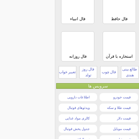
فال حافظ
فال انبیاء
استخاره با قرآن
فال روزانه
طالع بینی
فال روز
فال چوب
تعبیر خواب
هندی
تولد
سرویس ها
قیمت خودرو
اطلاعات دارویی
قیمت طلا و سکه
ویدئوهای فوتبال
قیمت دلار
کالری مواد غذایی
قیمت موبایل
جدول پخش فوتبال