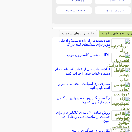
قیمت تبلت
نهج البلاغه
تیتر روزنامه ها
صحیفه سجادیه
پـربیننده های سلامت
تـازه ترین های سلامت
نفرولیتوتومی از راه پوست؛ راه‌حلی
مؤثر برای سنگ‌های کلیه بزرگ
HDL، یا همان کلسترول خوب
8 اشتباهات قبل از خواب که نباید انجام
دهیم و خواب خود را خراب کنیم!
بیماری پری ایمپلنت: آنچه می دانیم و
آنچه باید بدانیم
چگونه هنگام دوچرخه سواری از گردن
درد جلوگیری کنیم؟
روش ساده ۳۰ ثانیه‌ای کاکائو خام برای
حمایت از سلامت قلب و تعادل قند
خون
نکاتی برای جلوگیری از نفخ