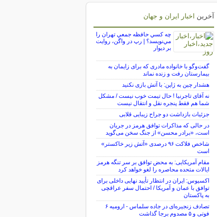
آخرین
اخبار ایران و جهان
چه كسي حافظه جمعي تهران را
مي‌نويسد؟ | رپ در واگن، روايت
بر ديوار
گفت‌وگو با خانواده مادری که برای زایمان به
بیمارستان رفت و زنده نماند
هشدار چین به ژاپن: با آتش بازی نکنید
نه آقای تاجرنیا ! حال تیمت خوب نیست / مشکل
شما هم فقط پنجره نقل و انتقال نیست
جزئیات بازداشت دو جراح زیبایی قلابی
در حالی که مذاکرات توافق هرمز در جریان
است، «برادر محسن» از جنگ سخن می‌گوید
شاخص فلاکت ۹۶ درصدی «آتش زیر خاکستر»
است
مقام آمریکایی: به محض توافق بر سر تنگه هرمز
ایالات متحده محاصره را لغو خواهد کرد
اکسیوس: ایران در انتظار تأیید نهایی داخلی برای
توافق با عمان و آمریکا / احتمال سفر عراقچی
به پاکستان
تصادف زنجیره‌ای در جاده سلماس - ارومیه ۶
فوتی و ۵ مصدوم برجا گذاشت