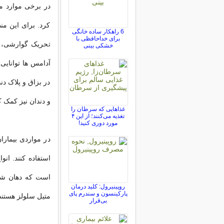
در برخی موارد م
کرد. برای این من
6 راهکار ساده خانگی
برای خداحافظی با
تحریک گوارشی، س
خشکی بینی
آدامس ها توانایی
در بزاق و پلاک دن
و دندان نیز کمک ک
غذاهایی که سرطان را
تغذیه می‌کنند؛ از این ۴
مورد دوری کنید!
در مواردی بیمار
استفاده کنند. انو
است که دهان شویه
روپینیرول: کلید درمان
پارکینسون و سندرم پای
متیل سلولز هستند
بی‌قرار