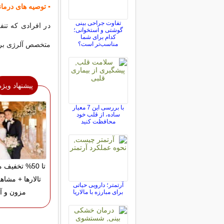
▪ توصیه های درما
تفاوت جراحی بینی
در افرادی که تن
گوشتی و استخوانی؛
کدام برای شما
مناسب‌تر است؟
متخصص آلرژی برا
پیشنهاد ویژه
با بررسی این 7 معیار
ساده، از قلب خود
محافظت کنید
تا 50% تخفیف
تالارها + مشاه
آرتمتر؛ دارویی حیاتی
مزون و آت
برای مبارزه با مالاریا