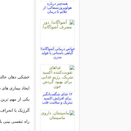
همه‌چیز درباره
هولوپروزنسفالی؛ از
علائم تا درمان
خواص درمانی آشواگاندا؛
گیاهی باستانی با فواید
مدرن
خشکی دهان حالتی
ایجاد بیماری های 
۱۲ غذای شگفت‌انگیز
برای افزایش اکسید
یکی از مهم ترین 
نیتریک و سلامت قلب
آلرژیک یا انحراف
راه تنفسی بینی ب