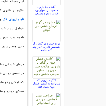
این مساله عادت 
آشنایی با داروی
علاوه بر تاثیری ک
ماسیتنتان؛ عوارض،
فواید و نحوه مصرف
ناهنجاریهای فک
و 
عوامل ایجاد خشک
ناحیه سر، صورت 
ورود حشره در گوش؛ از
حدی مسن شدن و ب
تشخیص تا درمان در چند
گام ساده
درمان خشکی دهان 
در تنفس دهانی شن
9 گیاه دارویی که
که امکان رفع عام
می‌توانند به کاهش فشار
خون کمک کنند
تسکین دهنده و عل