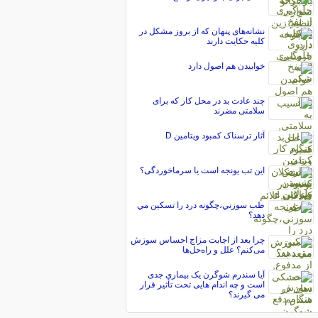
نشانه‌های پنهان که از بروز مشکل در
کلیه حکایت دارند
خوابيدن هم اصول دارد
چند عادت بد در محل کار که برای
سلامتی مضرند
آثار ترسناک کمبود ویتامین D
این تب یونجه است یا سرماخوردگی؟
طب سوزني،چگونه درد را تسكين مي
دهد؟
چرا بعد از اجابت مزاج احساس سوزش
می‌کنم؟ علل و راه‌حل‌ها
آیا سندرم شوگرن یک بیماری جدی
است و چه اندام هایی تحت تأثیر قرار
می گیرند؟