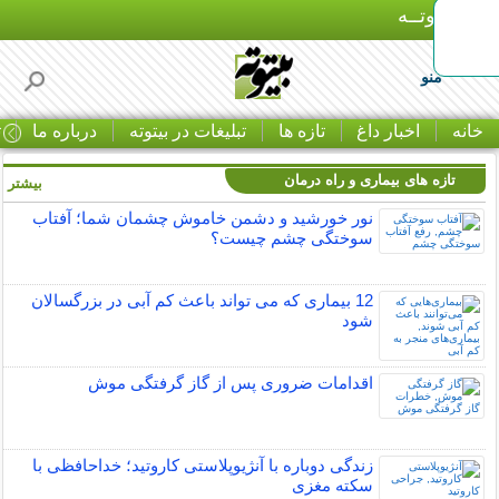
بـیتوتــه
منو
خانه
اخبار داغ
تازه ها
تبلیغات در بیتوته
درباره ما
ت
تازه های بیماری و راه درمان
بیشتر »
نور خورشید و دشمن خاموش چشمان شما؛ آفتاب
سوختگی چشم چیست؟
12 بیماری که می تواند باعث کم آبی در بزرگسالان
شود
اقدامات ضروری پس از گاز گرفتگی موش
زندگی دوباره با آنژیوپلاستی کاروتید؛ خداحافظی با
سکته مغزی