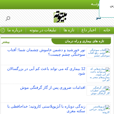
بـیتوتــه
ین
منو
خانه
اخبار داغ
تازه ها
تبلیغات در بیتوته
درباره ما
ت
تازه های بیماری و راه درمان
بیشتر »
نور خورشید و دشمن خاموش چشمان شما؛ آفتاب
سوختگی چشم چیست؟
12 بیماری که می تواند باعث کم آبی در بزرگسالان
شود
اقدامات ضروری پس از گاز گرفتگی موش
زندگی دوباره با آنژیوپلاستی کاروتید؛ خداحافظی با
سکته مغزی