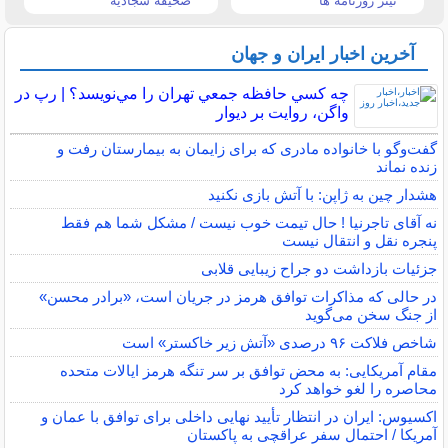
تیتر روزنامه ها
صحیفه سجادیه
آخرین اخبار ایران و جهان
چه كسي حافظه جمعي تهران را مي‌نويسد؟ | رپ در
واگن، روايت بر ديوار
گفت‌وگو با خانواده مادری که برای زایمان به بیمارستان رفت و
زنده نماند
هشدار چین به ژاپن: با آتش بازی نکنید
نه آقای تاجرنیا ! حال تیمت خوب نیست / مشکل شما هم فقط
پنجره نقل و انتقال نیست
جزئیات بازداشت دو جراح زیبایی قلابی
در حالی که مذاکرات توافق هرمز در جریان است، «برادر محسن»
از جنگ سخن می‌گوید
شاخص فلاکت ۹۶ درصدی «آتش زیر خاکستر» است
مقام آمریکایی: به محض توافق بر سر تنگه هرمز ایالات متحده
محاصره را لغو خواهد کرد
اکسیوس: ایران در انتظار تأیید نهایی داخلی برای توافق با عمان و
آمریکا / احتمال سفر عراقچی به پاکستان