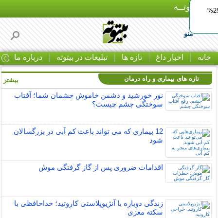
بـیتوتــه
ایمپلنت اقساطی با ضمانت مادام‌العمر+ 25%
منو
خانه
اخبار داغ
تازه ها
تبلیغات در بیتوته
درباره ما
ت
تازه های بیماری و راه درمان
بیشتر »
نور خورشید و دشمن خاموش چشمان شما؛ آفتاب
سوختگی چشم چیست؟
12 بیماری که می تواند باعث کم آبی در بزرگسالان
شود
اقدامات ضروری پس از گاز گرفتگی موش
زندگی دوباره با آنژیوپلاستی کاروتید؛ خداحافظی با
سکته مغزی