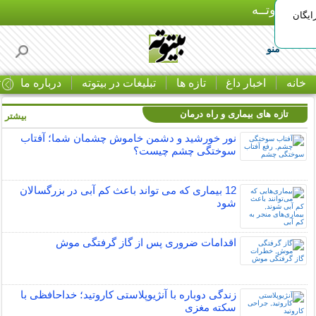
بـیتوتــه
ایگان
منو
خانه
اخبار داغ
تازه ها
تبلیغات در بیتوته
درباره ما
ت
تازه های بیماری و راه درمان
بیشتر »
نور خورشید و دشمن خاموش چشمان شما؛ آفتاب
سوختگی چشم چیست؟
12 بیماری که می تواند باعث کم آبی در بزرگسالان
شود
اقدامات ضروری پس از گاز گرفتگی موش
زندگی دوباره با آنژیوپلاستی کاروتید؛ خداحافظی با
سکته مغزی