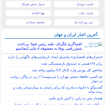
قیمت موبایل
جدول پخش فوتبال
قیمت تبلت
نهج البلاغه
تیتر روزنامه ها
صحیفه سجادیه
آخرین اخبار ایران و جهان
افشاگری تلگراف علیه رئیس فیفا؛ پرداخت
شش‌رقمی یوفا به معشوقه ادعایی اینفانتینو
«بحران‌های اقتصادی» پتانسیل ایجاد نارضایتی‌های ناگهانی را دارند
زیان ۱۳۸همتی به صندوق بازنشستگی نفت
شاخص کل بورس وارد کانال 5.5 میلیون واحد شد
چه كسي حافظه جمعي تهران را مي‌نويسد؟ | رپ در واگن، روايت
بر ديوار
گفت‌وگو با خانواده مادری که برای زایمان به بیمارستان رفت و
زنده نماند
هشدار چین به ژاپن: با آتش بازی نکنید
نه آقای تاجرنیا ! حال تیمت خوب نیست / مشکل شما هم فقط