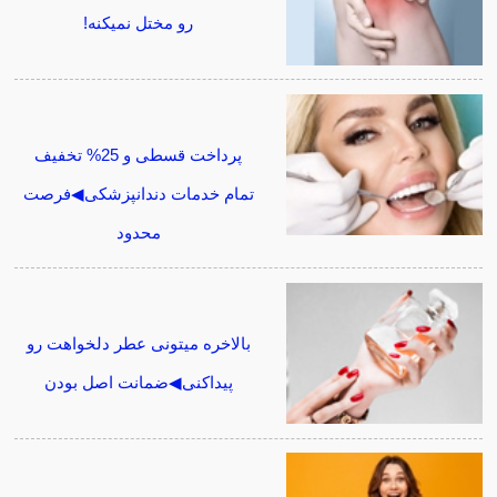
رو مختل نمیکنه!
پرداخت قسطی و 25% تخفیف
تمام خدمات دندانپزشکی◀فرصت
محدود
بالاخره میتونی عطر دلخواهت رو
پیداکنی◀ضمانت اصل بودن