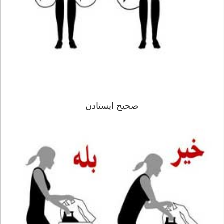
صحیح ایستادن