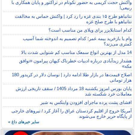
واکنش حجت کریمی به حضور نکونام در تراکتور و پایان همکاری با
ربیعی!
نتانیاهو طرح ۱۵ بندی غزه را رد کرد | واکنش حماس به مخالفت
نتانیاهو با طرح صلح غزه
کدام استابلایزر برای ویلای من مناسب است؟
وام یا بازخرید بیمه عمر؛ کدام تصمیم به اندوخته شما آسیب
کمتری می‌زند؟
14 مدل از بهترین انواع سمعک مناسب کم شنوایی شدت بالا
هشدار زیدآبادی درباره ادبیات خطرناک کیهان پیرامون «توافق
مکه»
اصلاح قیمت‌ها در بازار طلا ادامه دارد | نوسان دلار در کریدور 180
هزار تومانی
پایان بورس امروز یکشنبه 18 مرداد 1405 / سقف تاریخی ارزش
معاملات خرد شکسته شد
افشای پشت پرده ماجرای افزودن وایتکس به شیر
آمریکا خروج از اقلیم کردستان عراق را آغاز کرد / نیروهای خارجی
از پایگاه حریر خارج می‌شوند
سایر خبرهای داغ »