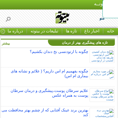
بـیتوتــه
منو
خانه
اخبار داغ
تازه ها
تبلیغات در بیتوته
درباره ما
ت
تازه های پیشگیری بهتر از درمان
بیشتر »
چگونه با ارتودنسی نخ دندان بکشیم؟
چگونه بفهمیم ام اس داریم؟ ( علائم و نشانه های
بیماری ام اس)
علایم سرطان پوست،پیشگیری و درمان سرطان
پوست به همراه عکس
بهترین برند عینک آفتابی که از چشم بهتر محافظت می
کند