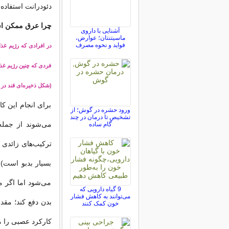
دئودرانت استفاده ک
چرا عرق ممکن اس
آشنایی با داروی
ماسیتنتان؛ عوارض،
فواید و نحوه مصرف
در افرادی که رژیم غذا
فردی که چنین رژیم غذ
(شکل ذخیره‌ای قند در بد
برای انجام این کا
ورود حشره در گوش؛ از
تشخیص تا درمان در چند
می‌شوند از جمله
گام ساده
ترکیب‌های زائدی ا
بسیار بدبو است) 
می‌شود اما اگر مق
9 گیاه دارویی که
می‌توانند به کاهش فشار
بدن دفع کند؛ مقد
خون کمک کنند
کارکرد عصبی را 