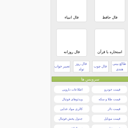
فال حافظ
فال انبیاء
استخاره با قرآن
فال روزانه
طالع بینی
فال روز
فال چوب
تعبیر خواب
هندی
تولد
سرویس ها
قیمت خودرو
اطلاعات دارویی
قیمت طلا و سکه
ویدئوهای فوتبال
قیمت دلار
کالری مواد غذایی
قیمت موبایل
جدول پخش فوتبال