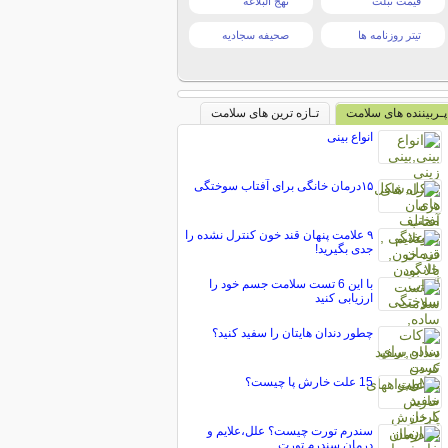
قیمت تبلت
نهج البلاغه
تیتر روزنامه ها
صحیفه سجادیه
پـربیننده های سلامت
تـازه ترین های سلامت
انواع بینی
۱۵درمان خانگی برای آفتاب سوختگی
۹ علامت پنهان قند خون کنترل نشده را
جدی بگیرید!
با این 6 تست سلامت جسم خود را
ارزیابی کنید
چطور دندان هایتان را سفید کنید؟
15 علت خارش پا چیست؟
سندرم تورت چیست؟ علل،علایم و
درمان سندرم تورت