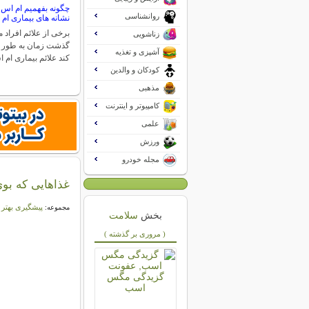
چگونه بفهمیم ام اس د
روانشناسی
نشانه های بیماری ام
برخی از علائم افراد مب
زناشویی
گذشت زمان به طور 
آشپزی و تغذیه
کند علائم بیماری ام
کودکان و والدین
مذهبی
کامپیوتر و اینترنت
علمی
ورزش
مجله خودرو
غذاهایی که بوی
پیشگیری بهتر 
مجموعه:
بخش
سلامت
( مروری بر گذشته )