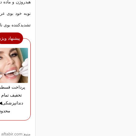
هیدروژن و ماده د
نوبه خود بوی عر
تشدیدکننده بوی ن
پیشنهاد ویژه
تخفیف تمام 
دندانپزشکی
محدود
منبع:aftabir.com