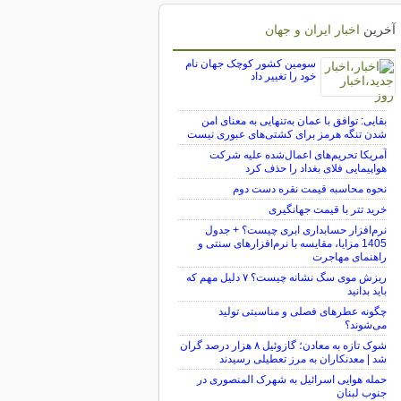
آخرین
اخبار ایران و جهان
سومین کشور کوچک جهان نام
خود را تغییر داد
بقایی: توافق با عمان به‌تنهایی به معنای امن
شدن تنگه هرمز برای کشتی‌های عبوری نیست
آمریکا تحریم‌های اعمال‌شده علیه شرکت
هواپیمایی فلای بغداد را حذف کرد
نحوه محاسبه قیمت نقره دست دوم
خرید تتر با قیمت جهانگیری
نرم‌افزار حسابداری ابری چیست؟ + جدول
1405 مزایا، مقایسه با نرم‌افزارهای سنتی و
راهنمای مهاجرت
ریزش موی سگ نشانه چیست؟ ۷ دلیل مهم که
باید بدانید
چگونه عطرهای فصلی و مناسبتی تولید
می‌شوند؟
شوک تازه به معادن؛ گازوئیل ۸ هزار درصد گران
شد | معدنکاران به مرز تعطیلی رسیدند
حمله هوایی اسرائیل به شهرک المنصوری در
جنوب لبنان