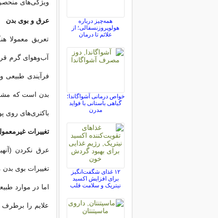
ویژگی‌های منحصر
عرق و بوی بدن
همه‌چیز درباره
هولوپروزنسفالی؛ از
علائم تا درمان
تعریق معمولا هن
آب‌و‌هوای گرم ق
فرآیندی طبیعی و
بدن است که مشکل‌
خواص درمانی آشواگاندا؛
گیاهی باستانی با فواید
مدرن
باکتری‌های روی پ
تغییرات غیرمعمو
عرق نکردن (آنهید
تغییرات بوی بدن
۱۲ غذای شگفت‌انگیز
برای افزایش اکسید
نیتریک و سلامت قلب
اما در موارد طبیع
علایم را برطرف ک