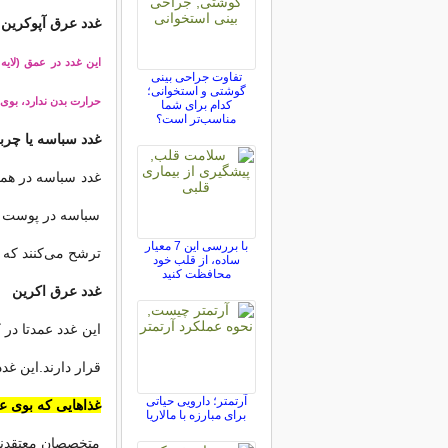
غدد عرق آپوکرین
این غدد در عمق (لایه
تفاوت جراحی بینی
گوشتی و استخوانی؛
حرارت بدن ندارد، بوی 
کدام برای شما
مناسب‌تر است؟
غدد سباسه یا چرب
غدد سباسه در همه
سباسه در پوست سر،
با بررسی این 7 معیار
ترشح می‌کنند که
ساده، از قلب خود
محافظت کنید
غدد عرق اکرین
این غدد عمدتا در 
قرار دارند.این غ
آرتمتر؛ دارویی حیاتی
غذاهایی که بوی عر
برای مبارزه با مالاریا
متخصصان معتقدند 