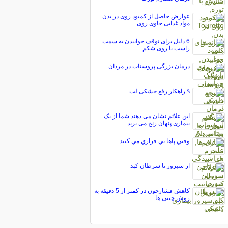
عوارض حاصل از کمبود روی در بدن +
مواد غذایی حاوی روی
6 دلیل برای توقف خوابیدن به سمت
راست یا روی شکم
درمان بزرگی پروستات در مردان
۹ راهکار رفع خشکی لب
این علائم نشان می دهند شما از یک
بیماری پنهان رنج می برید
وقتي پاها بي قراري مي کنند
از سیروز تا سرطان کبد
کاهش فشارخون در کمتر از 5 دقیقه به
روش چینی ها