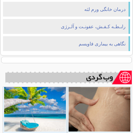
درمان خانگی ورم لثه
رابـطـه کـفـش، عفونـت و آلـرژی
نگاهی به بیماری فاویسم