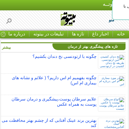
بـیتوتــه
با
منو
خانه
اخبار داغ
تازه ها
تبلیغات در بیتوته
درباره ما
ت
تازه های پیشگیری بهتر از درمان
بیشتر »
چگونه با ارتودنسی نخ دندان بکشیم؟
چگونه بفهمیم ام اس داریم؟ ( علائم و نشانه های
بیماری ام اس)
علایم سرطان پوست،پیشگیری و درمان سرطان
پوست به همراه عکس
بهترین برند عینک آفتابی که از چشم بهتر محافظت می
کند