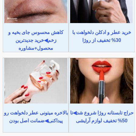
خرید عطر و ادکلن دلخواهت با
کاهش محسوس جای بخیه و
30% تخفیف از روژا
زخم◀خرید جدیدترین
محصول+مشاوره
حراج تابستانه روژا شروع شد◀تا
بالاخره میتونی عطر دلخواهت رو
50% تخفیف لوازم آرایشی
پیداکنی◀ضمانت اصل بودن