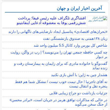
آخرین اخبار ایران و جهان
افشاگری تلگراف علیه رئیس فیفا؛ پرداخت
شش‌رقمی یوفا به معشوقه ادعایی اینفانتینو
«بحران‌های اقتصادی» پتانسیل ایجاد نارضایتی‌های ناگهانی را دارند
زیان ۱۳۸همتی به صندوق بازنشستگی نفت
شاخص کل بورس وارد کانال 5.5 میلیون واحد شد
چه كسي حافظه جمعي تهران را مي‌نويسد؟ | رپ در واگن، روايت
بر ديوار
گفت‌وگو با خانواده مادری که برای زایمان به بیمارستان رفت و
زنده نماند
هشدار چین به ژاپن: با آتش بازی نکنید
نه آقای تاجرنیا ! حال تیمت خوب نیست / مشکل شما هم فقط
پنجره نقل و انتقال نیست
جزئیات بازداشت دو جراح زیبایی قلابی
در حالی که مذاکرات توافق هرمز در جریان است، «برادر محسن»
از جنگ سخن می‌گوید