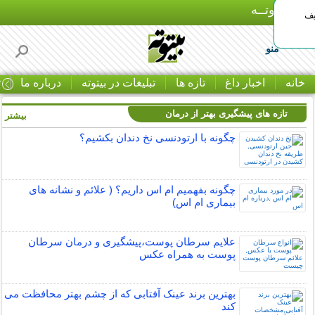
بـیتوتــه
یف
منو
خانه
اخبار داغ
تازه ها
تبلیغات در بیتوته
درباره ما
ت
تازه های پیشگیری بهتر از درمان
بیشتر »
چگونه با ارتودنسی نخ دندان بکشیم؟
چگونه بفهمیم ام اس داریم؟ ( علائم و نشانه های
بیماری ام اس)
علایم سرطان پوست،پیشگیری و درمان سرطان
پوست به همراه عکس
بهترین برند عینک آفتابی که از چشم بهتر محافظت می
کند