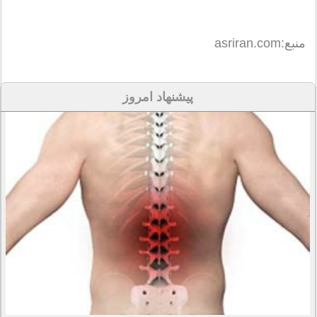
منبع:asriran.com
پیشنهاد امروز