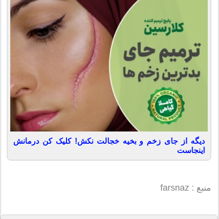
دیگه از جای زخم و بخیه خجالت نکش! کلیک کن درمانش
اینجاست
منبع : farsnaz