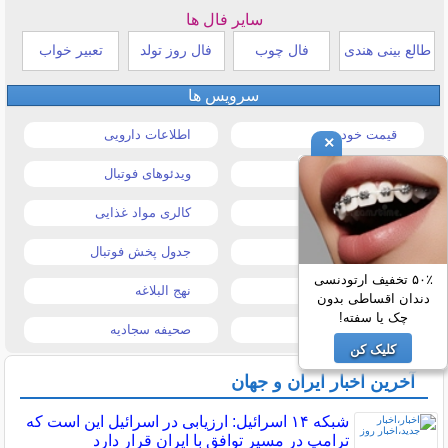
سایر فال ها
طالع بینی هندی
فال چوب
فال روز تولد
تعبیر خواب
سرویس ها
قیمت خودرو
اطلاعات دارویی
×
قیمت طلا و سکه
ویدئوهای فوتبال
قیمت دلار
کالری مواد غذایی
قیمت موبایل
جدول پخش فوتبال
۵۰٪ تخفیف ارتودنسی
قیمت تبلت
نهج البلاغه
دندان اقساطی بدون
چک یا سفته!
تیتر روزنامه ها
صحیفه سجادیه
کلیک کن
آخرین اخبار ایران و جهان
شبکه ۱۴ اسرائیل: ارزیابی در اسرائیل این است که
ترامپ در مسیر توافق با ایران قرار دارد