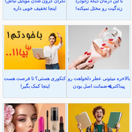
با این درمان دیگه زانودرد
نگران گرون شدن موبایل نباش!
زندگیت رو مختل نمیکنه!
اینجا تخفیف خوبی داره
بالاخره میتونی عطر دلخواهت رو
کنکوری هستی؟ تا فرصت هست
پیداکنی◀ضمانت اصل بودن
اینجا کمک بگیر!