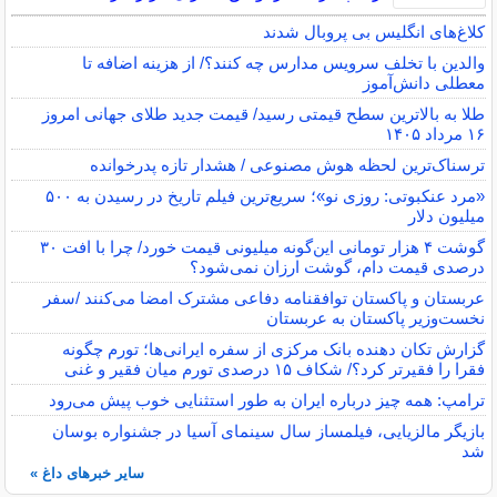
کلاغ‌های انگلیس بی پروبال شدند
والدین با تخلف سرویس مدارس چه کنند؟/ از هزینه اضافه تا
معطلی دانش‌آموز
طلا به بالاترین سطح قیمتی رسید/ قیمت جدید طلای جهانی امروز
۱۶ مرداد ۱۴۰۵
ترسناک‌ترین لحظه هوش مصنوعی / هشدار تازه پدرخوانده
«مرد عنکبوتی: روزی نو»؛ سریع‌ترین فیلم تاریخ در رسیدن به ۵۰۰
میلیون دلار
گوشت ۴ هزار تومانی این‌گونه میلیونی قیمت خورد/ چرا با افت ۳۰
درصدی قیمت دام، گوشت ارزان نمی‌شود؟
عربستان و پاکستان توافقنامه دفاعی مشترک امضا می‌کنند /سفر
نخست‌وزیر پاکستان به عربستان
گزارش تکان‌ دهنده بانک مرکزی از سفره ایرانی‌ها؛ تورم چگونه
فقرا را فقیرتر کرد؟/ شکاف ۱۵ درصدی تورم میان فقیر و غنی
ترامپ: همه چیز درباره ایران به طور استثنایی خوب پیش می‌رود
بازیگر مالزیایی، فیلمساز سال سینمای آسیا در جشنواره بوسان
شد
سایر خبرهای داغ »