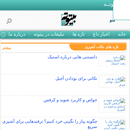
بـیتوتــه
منو
خانه
اخبار داغ
تازه ها
تبلیغات در بیتوته
درباره ما
ت
تازه های نکات آشپزی
بیشتر »
دانستنی هایی درباره استیک
نکاتی برای بودادن آجیل
خواص و کاربرد شوید و کرفس
چگونه پیاز را نگینی خرد کنیم؟ ترفندهایی برای آشپزی
سریع