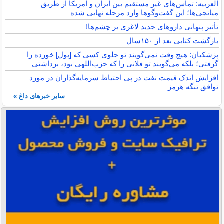
العربیه: تماس‌های غیر مستقیم بین ایران و آمریکا از طریق
میانجی‌ها؛ این گفت‌و‌گو‌ها وارد مرحله نهایی شده
تأثیر پنهانی داروهای جدید لاغری بر چشم‌ها!
بازگشت کتابی بعد از ۱۵۰سال
پزشکیان: هیچ وقت نمی‌گویند تو جلوی کسی که [پول] خورده را
گرفتی؛ بلکه می‌گویند تو فلانی را که حزب‌اللهی بود، برداشتی
افزایش اندک قیمت نفت در پی احتیاط سرمایه‌گذاران در مورد
توافق تنگه هرمز
سایر خبرهای داغ »