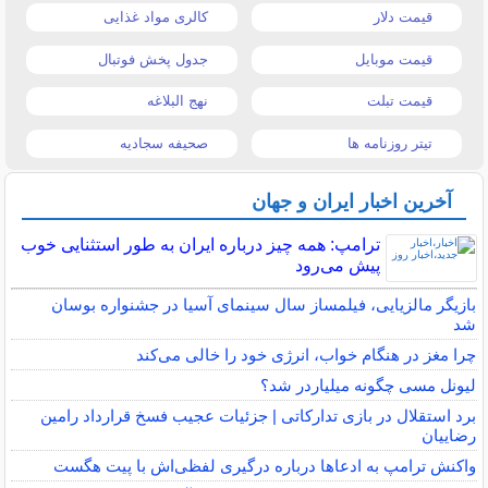
قیمت دلار
کالری مواد غذایی
قیمت موبایل
جدول پخش فوتبال
قیمت تبلت
نهج البلاغه
تیتر روزنامه ها
صحیفه سجادیه
آخرین اخبار ایران و جهان
ترامپ: همه چیز درباره ایران به طور استثنایی خوب
پیش می‌رود
بازیگر مالزیایی، فیلمساز سال سینمای آسیا در جشنواره بوسان
شد
چرا مغز در هنگام خواب، انرژی خود را خالی می‌کند
لیونل مسی چگونه میلیاردر شد؟
برد استقلال در بازی تدارکاتی | جزئیات عجیب فسخ قرارداد رامین
رضاییان
واکنش ترامپ به ادعاها درباره درگیری لفظی‌اش با پیت هگست