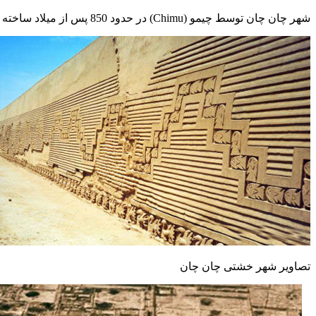
شهر چان چان توسط چیمو (Chimu) در حدود 850 پس از میلاد ساخته شده است.
تصاویر شهر خشتی چان چان