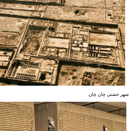
شهر خشتی چان چان