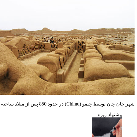
شهر چان چان توسط چیمو (Chimu) در حدود 850 پس از میلاد ساخته شده است
پیشنهاد ویژه