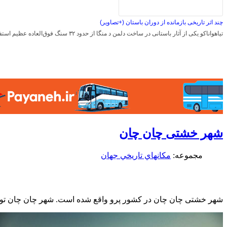
چند اثر تاریخی بازمانده از دوران باستان (+تصاویر)
تیاهواناکو یکی از آثار باستانی در ساخت دلمن د منگا از حدود ۳۲ سنگ فوق‌العاده عظیم استفاده شده است و…
شهر خشتی چان چان
مجموعه:
مكانهاي تاريخي جهان
شهر خشتی چان چان در کشور پرو واقع شده است. شهر چان چان توسط چیمو (Chimu) در حدود 850 پس از میلاد ساخته شده و تا زمانی که توسط امپراتوری اینکا در 1470 ت