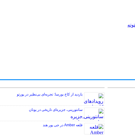
توته
بازدید از کاخ بورسا: تجربه‌ای بی‌نظیر در پورتو
سانتورینی، جزیره‌ای تاریخی در یونان
قلعه Amber در جی پور هند