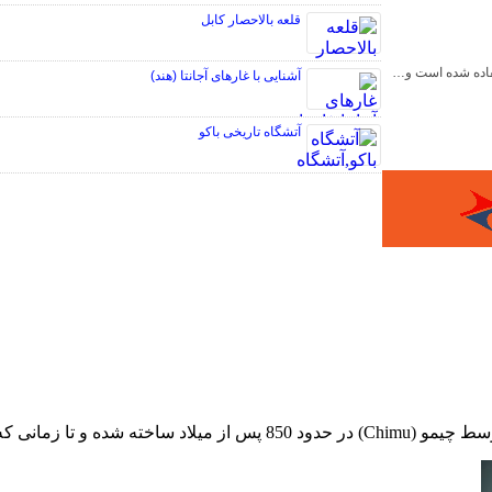
قلعه بالاحصار کابل
آشنایی با غارهای آجانتا (هند)
آتشگاه تاریخی باکو
سخیر شد پابرجا باقی ماند.