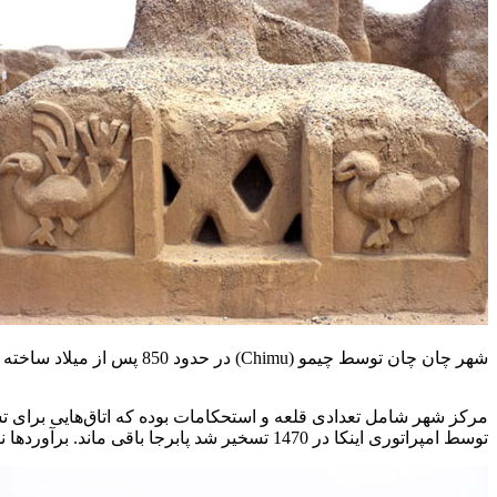
شهر چان چان توسط چیمو (Chimu) در حدود 850 پس از میلاد ساخته شده است
توسط امپراتوری اینکا در 1470 تسخیر شد پابرجا باقی ماند. برآوردها نشان می‌دهد حدود 30.000 نفر در این شهر سکنی گزیده بودند.