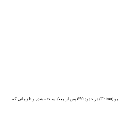
مرکز شهر شامل تعدادی قلعه و استحکامات بوده که اتاق‌هایی برای تشریفات، تالارهای تدفین و معابد را در برمی‌گرفتند. این شهر توسط چیمو (Chimu) در حدود 850 پس از میلاد ساخته شده و تا زمانی که