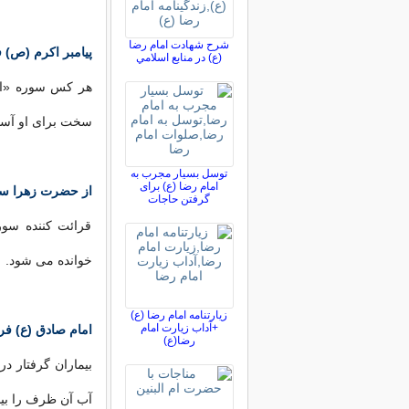
شرح شهادت امام رضا
پیامبر اکرم (ص) ف
(ع) در منابع اسلامي
هر کس سوره «الر
سخت برای او آسان می
توسل بسیار مجرب به
امام رضا (ع) برای
از حضرت زهرا سلا
گرفتن حاجات
قرائت کننده سو
خوانده می شود.
زیارتنامه امام رضا (ع)
+آداب زیارت امام
امام صادق (ع) فرم
رضا(ع)
بیماران گرفتار د
آب آن ظرف را بی