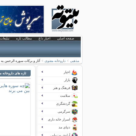
صفحه اصلی
اخبار داغ
مطالب تازه
تبلیغات 
مذهبی
داروخانه معنوی
آثار و برکات سوره الرحمن به 
اخبار
تازه های داروخانه 
بازار
فرهنگ و هنر
سلامت
گردشگری
سرگرمی
اسرار خانه داری
دنیای مد
آرایش و زیبایی