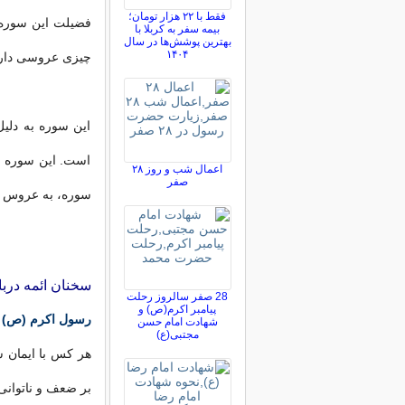
فقط با ۲۲ هزار تومان؛
فضیلت این سوره ا
بیمه سفر به کربلا با
بهترین پوشش‌ها در سال
۱۴۰۴
چیزی عروسی دار
این سوره به دلی
است. این سوره نه
اعمال شب و روز ۲۸
صفر
سوره، به عروس ق
سخنان ائمه درب
28 صفر سالروز رحلت
پیامبر اکرم(ص) و
رسول اکرم (ص) ف
شهادت امام حسن
مجتبی(ع)
هر کس با ایمان س
بر ضعف و ناتوانی او ر