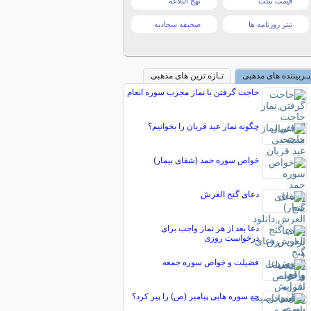
قیمت تبلت
نهج البلاغه
تیتر روزنامه ها
صحیفه سجادیه
پـربیننده های مذهبی
تـازه ترین های مذهبی
حاجت گرفتن با نماز مجرب سوره انعام
چگونه نماز عید قربان را بخوانیم؟
خواص سوره حمد (شفای بیمار)
دعای گنج العرش
دعا بعد از هر نماز واجب براى
درخواست روزى
فضیلت و خواص سوره جمعه
چه سوره هایی پیامبر (ص) را پیر کرد؟