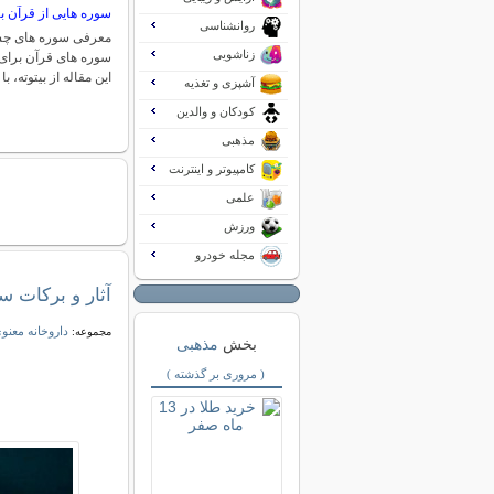
سوره هایی از قرآن 
روانشناسی
معرفی سوره های چشم
زناشویی
سوره های قرآن برای
این مقاله از بیتوته، 
آشپزی و تغذیه
کودکان و والدین
مذهبی
کامپیوتر و اینترنت
علمی
ورزش
مجله خودرو
آثار و برکات س
داروخانه معنو
مجموعه:
بخش
مذهبی
( مروری بر گذشته )