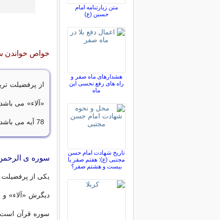
متن زیارتنامه امام
حسین (ع)
خواص خواندن س
هشدارهای ماه صفر و
راه های رفع نحسی این
از پرفضیلت تر
ماه
«آلاء» می باشد
78 آیه می باشد. این سوره در جزء 27 قرآن کریم قرار دارد.
تاریخ شهادت امام حسن
سوره ی الرحمن 
مجتبی (ع): هفتم صفر یا
بیست و هشتم صفر؟
یکی از پرفضیلت 
دیگرش «آلاء» و 