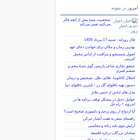
امروز
در بیتوته
شخصیت شما بیش از آنچه فکر
می‌کنید تغییر می‌کند
فال روزانه - شنبه 17 مرداد 1405
بهترین زمان و مکان برای خواندن دعای عهد
اصول شستشو و مراقبت از لباس مخمل
کبریتی
عمعق بخاری شاعر پارسی گوی سدهٔ پنجم و
ششم قمری
اختلال کاتاتونیا: علائم، علل، تشخیص و درمان
دستور تهیه باقلوای گل رز ؛ تاپترین باقلوای دنیا
مدل های لباس از جنس ملانژ
عوامل دخیل در مشکل توقف برنامه ها در
اندروید + راه حل
آیا ازدواج از روی ترحم و دلسوزی صحیح است؟
راهنمای سفر به هفت آبشار تیرکن
آرایش موی بلند زنانه و مجلسی
سخنان بزرگان درباره فلسفه