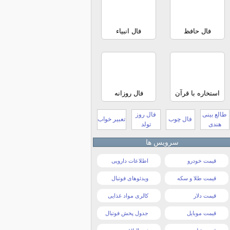
فال حافظ
فال انبیاء
استخاره با قرآن
فال روزانه
طالع بینی
فال روز
فال چوب
تعبیر خواب
هندی
تولد
سرویس ها
قیمت خودرو
اطلاعات دارویی
قیمت طلا و سکه
ویدئوهای فوتبال
قیمت دلار
کالری مواد غذایی
قیمت موبایل
جدول پخش فوتبال