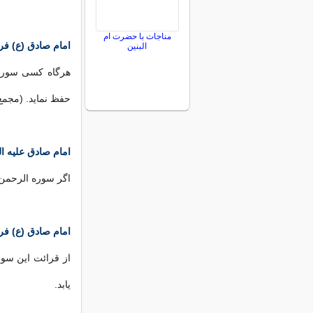
مناجات با حضرت ام
امام صادق (ع) فرم
البنین
هرگاه کسی سوره 
حفظ نماید. (مجمع البیان 
امام صادق علیه ال
اگر سوره الرحمن ر
امام صادق (ع) فر
از قرائت این سور
یابد.