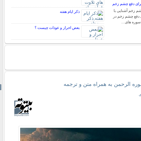
برای دفع چشم زخم
 زخم آشنایی با
ذکر ایام هفته
 دفع چشم زخم در
با سوره های…
بعض احراز و عوذات چیست ؟
وره الرحمن به همراه متن و ترجمه
ی