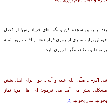
ندارم و گمان دارم روزی ده».
بعد بر زمین سجده كن و بگو: «ای فریاد رس! از فضل
خویش برایم ممری از روزی قرار ده». و آفتاب روز شنبه
بر تو طلوع نكند، مگر با روزی تازه.
نبی اكرم ـ صلّی الله علیه و آله ـ چون برای اهل بیتش
مشكلی پیش می آمد می فرمود: ای اهل من! نماز
بخوانید نماز بخوانید.
[2]