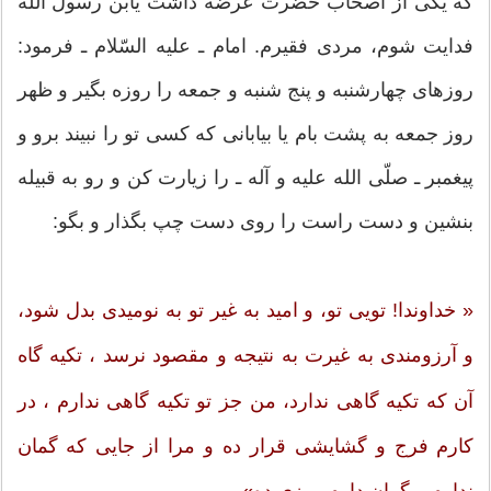
كه یكی از اصحاب حضرت عرضه داشت یابن رسول الله
فدایت شوم، مردی فقیرم. امام ـ علیه السّلام ـ فرمود:
روزهای چهارشنبه و پنج شنبه و جمعه را روزه بگیر و ظهر
روز جمعه به پشت بام یا بیابانی كه كسی تو را نبیند برو و
پیغمبر ـ صلّی الله علیه و آله ـ را زیارت كن و رو به قبیله
بنشین و دست راست را روی دست چپ بگذار و بگو:
« خداوندا! تویی تو، و امید به غیر تو به نومیدی بدل شود،
و آرزومندی به غیرت به نتیجه و مقصود نرسد ، تكیه گاه
آن كه تكیه گاهی ندارد، من جز تو تكیه گاهی ندارم ، در
كارم فرج و گشایشی قرار ده و مرا از جایی كه گمان