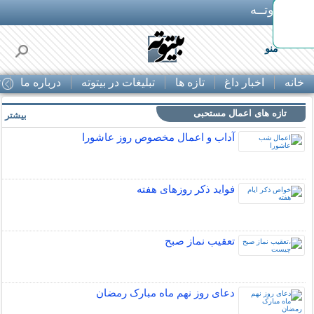
بـیتوتــه
وستی
منو
خانه
اخبار داغ
تازه ها
تبلیغات در بیتوته
درباره ما
ت
تازه های اعمال مستحبی
بیشتر »
آداب و اعمال مخصوص روز عاشورا
فواید ذکر روزهای هفته
تعقیب نماز صبح
دعای روز نهم ماه مبارک رمضان