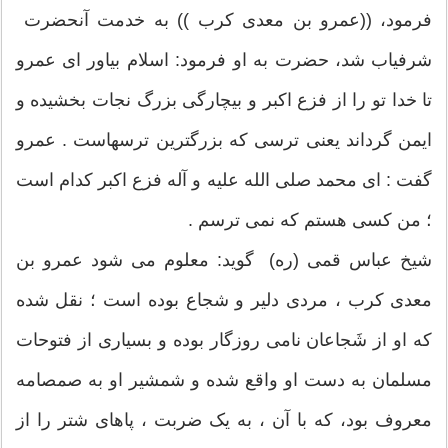
فرمود، ((عمرو بن معدى کرب )) به خدمت آنحضرت
شرفیاب شد، حضرت به او فرمود: اسلام بیاور اى عمرو
تا خدا تو را از فزع اکبر و بیچارگی بزرگ نجات بخشیده و
ایمن گرداند یعنى ترسى که بزرگترین ترسهاست . عمرو
گفت : اى محمد صلى الله علیه و آله فزع اکبر کدام است
؛ من کسى هستم که نمى ترسم .
شیخ عباس قمی (ره) گوید: معلوم مى شود عمرو بن
معدی کرب ، مردی دلیر و شجاع بوده است ؛ نقل شده
که او از شَجاعان نامى روزگار بوده و بسیارى از فتوحات
مسلمان به دست او واقع شده و شمشیر او به صمصامه
معروف بود، که با آن ، به یک ضربت ، پاهاى شتر را از