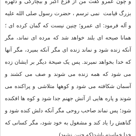
و چون عمرو گفت من از فزع اکبر و بیچارگی و دلهره
بزرگ قیامت نمى ترسم ، حضرت رسول صلى الله علیه
و آله فرمود: اى عمرو؛ چنین نیست که گمان کرده اى ؛
همانا صیحه اى بلند خواهد شد که مرده ای نماند، مگر
آنکه زنده شود و نماند زنده اى مگر آنکه بمیرد، مگر آنها
که خدا بخواهد نمیرند. پس یک صیحة دیگر بر ایشان زده
مى شود که همه زنده مى شوند و صف مى کشند و
آسمان شکافته مى شود و کوهها متلاشى و پراکنده مى
شوند و پاره هایی از آتش جهنم جدا شود و کوه ها افکنده
شود؛ پس نماند صاحب روحى مگر آنکه دلش کنده شود و
گناهش را یاد کند و مشغول به خود شود، مگر کسانى که
خدا خواسته باشد(که چنین نشود).