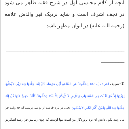
آنچه از کلام مجلسى اول در شرح فقیه ظاهر مى شود
در نجف اشرف است و شاید نزدیک قبر والدش علامه
(رحمه الله علیه) در ایوان مطهر باشد.
_________________________________________
________
(1) سوره :
اعراف آیه 187 یَسْأَلُونَكَ عَنِ السَّاعَةِ أَیَّانَ مُرْسَاهَا قُلْ إِنَّمَا عِلْمُهَا عِندَ رَبِّی لاَ یُجَلِّیهَا
لِوَقْتِهَا إِلاَّ هُوَ ثَقُلَتْ فِی السَّمَاوَاتِ وَالأَرْضِ لاَ تَأْتِیكُمْ إِلاَّ بَغْتَةً یَسْأَلُونَكَ كَأَنَّكَ حَفِیٌّ عَنْهَا قُلْ إِنَّمَا
یعنی در باره قیامت از تو می پرسند که چه وقت فرا
عِلْمُهَا عِندَ اللّهِ وَلَـكِنَّ أَكْثَرَ النَّاسِ لاَ یَعْلَمُونَ
می رسد بگو : دانش آن نزد پروردگار من است تنها اوست که چون زمانش فرا رسد آشکارش