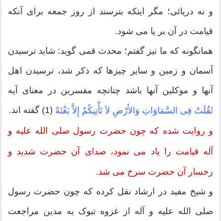
و نه دریائى؛ مگر اینکه بترسند از روز جمعه براى آنکه
قیامت در آن بر پا مى شود.
همانگونه که ما نیز گفتم؛ محدث قمی گوید: شاید ترسیدن
آسمان و زمین و سایر چیزها که ذکر شد، ترسیدن اهل
آنها و موکلین آنها باشد چنانچه مفسرین در معناى آیه
(1) گفته اند.
ثَقُلَتْ فِی السَّمَاوَاتِ وَالأَرْضِ لاَ تَأْتِیكُمْ إِلاَّ بَغْتَةً
و روایت شده که چون حضرت رسول صلى الله علیه و
آله قیامت را یاد مى نمود، صداى آن حضرت شدید و
رخسار آن حضرت سرخ مى شد.
و شیخ مفید در ارشاد نقل کرده که چون حضرت رسول
صلى الله علیه و آله از غزوه تبوک به مدین مراجعت