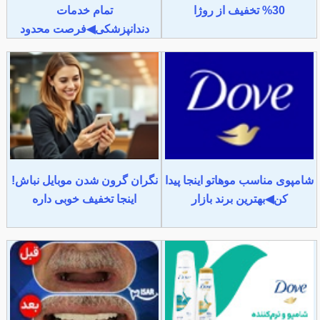
30% تخفیف از روژا
تمام خدمات
دندانپزشکی◀فرصت محدود
شامپوی مناسب موهاتو اینجا پیدا
نگران گرون شدن موبایل نباش!
کن◀بهترین برند بازار
اینجا تخفیف خوبی داره