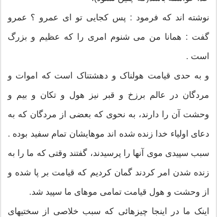
نوشته اند که فرمود : پس کجایى تو اى عمرو ؟ عمرو
گفت : همانا من مى شنوم امرى را که عظیم و بزرگ
است .
و به حدى قیامت هولناک و دهشتناک است که اموات و
مردگان در عالم برزخ و قبر نیز هول و تکان و بیم و
وحشت آن را دارند، به نحوى که بعضى از مردگان که به
دعاى اولیاء خدا زنده شده اند موهایشان تمام سفید بوده .
سبب سپیدى موى آنها را پرسیدند، گفتند وقتى که ما را به
زنده شدن امر کردند گمان کردیم که قیامت بر پا شده و
از وحشت و هول قیامت تمامى موهاى ما سپید شد.
اینک ما در اینجا چیزهائى که سبب خلاصى از سختیهاى