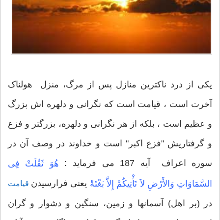
یکى از درد ناکترین منازل پس از مرگ، منزل هولناک
آخرت است ، قیامت است که نگرانی و دلهره اش بزرگ
و عظیم است ، بلکه از هر نگرانی و دلهره، بزرگتر و فزع
و گرفتاریش "فزع اکبر" است و خداوند در وصف آن در
سوره اعراف آیه 187 مى فرماید :
هُوَ ثَقُلَتْ فِی
یعنی فرارسیدن
السَّمَاوَاتِ وَالأَرْضِ لاَ تَأْتِیكُمْ إِلاَّ بَغْتَةً
قیامت
در (بر اهل) آسمانها و زمین، سنگین و دشوار و گران