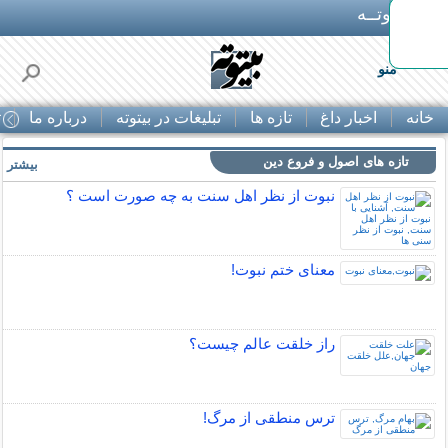
بـیتوتــه
توبوس
منو
خانه
اخبار داغ
تازه ها
تبلیغات در بیتوته
درباره ما
ت
تازه های اصول و فروع دین
بیشتر »
نبوت از نظر اهل سنت به چه صورت است ؟
معنای ختم نبوت!
راز خلقت عالم چيست؟
ترس منطقی از مرگ!