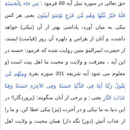
حق تعالى در سوره نمل آیه 89 فرمود :
مَن جَاء بِالْحَسَنَةِ
یعنی هر كس
فَلَهُ خَیْرٌ مِّنْهَا وَهُم مِّن فَزَعٍ یَوْمَئِذٍ آمِنُونَ
نیكى به میان آورد، پاداشى بهتر از آن (نیکی) خواهد
داشت‏، و آنان از هراس و دلهره آن روز (قیامت) ایمنند،
از حضرت امیرالمؤ منین روایت شده که فرمود: حسنه در
این آیه ، معرفت و ولایت و محبت ما اهل بیت است (و
معلوم می شود آیه شریفه 201 سوره بقرة
وِمِنْهُم مَّن
یَقُولُ رَبَّنَا آتِنَا فِی الدُّنْیَا حَسَنَةً وَفِی الآخِرَةِ حَسَنَةً وَقِنَا
یعنی : و برخى از آنان مى‏گویند: (پروردگارا! در
عَذَابَ النَّارِ
این دنیا به ما نیكى و در آخرت (نیز) نیكى عطا كن‏، و ما را
از عذاب آتش (دور) نگه دار) همان محبت و ولایت اهل