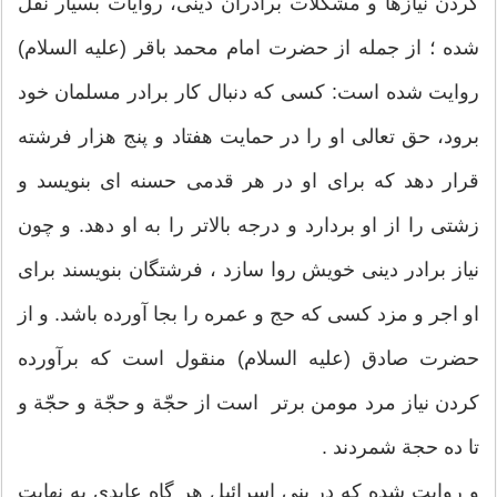
کردن نیازها و مشکلات برادران دینى، روایات بسیار نقل
شده ؛ از جمله از حضرت امام محمد باقر (علیه السلام)
روایت شده است: کسى که دنبال کار برادر مسلمان خود
برود، حق تعالى او را در حمایت هفتاد و پنج هزار فرشته
قرار دهد که براى او در هر قدمى حسنه اى بنویسد و
زشتى را از او بردارد و درجه بالاتر را به او دهد. و چون
نیاز برادر دینی خویش روا سازد ، فرشتگان بنویسند براى
او اجر و مزد کسی که حج و عمره را بجا آورده باشد. و از
حضرت صادق (علیه السلام) منقول است که برآورده
کردن نیاز مرد مومن برتر است از حجّة و حجّة و حجّة و
تا ده حجة شمردند .
و روایت شده که در بنى اسرائیل هر گاه عابدى به نهایت