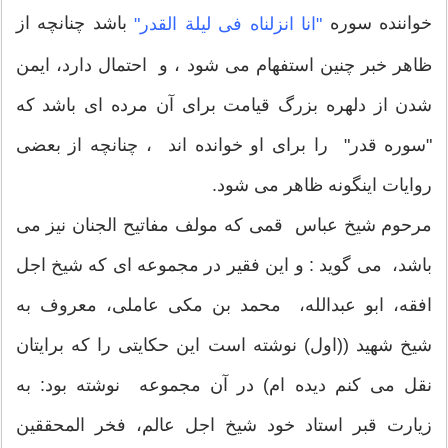
خواننده سوره
باشد چنانچه از
"انا انزلناه فی لیلة القدر"
ظاهر خبر چنین استفهام می شود ، و احتمال دارد، ایمن
شدن از دلهره بزرگ قیامت براى آن مرده ای باشد که
"سوره قدر" را برای او خوانده اند ، چنانچه از بعضى
روایات اینگونه ظاهر مى شود.
مرحوم شیخ عباس قمی که مولف مفاتیح الجنان نیز می
باشد، می گوید : و این فقیر در مجموعه اى که شیخ اجل
افقه، ابو عبدالله، محمد بن مکى عاملى، معروف به
شیخ شهید ((اول) نوشته است این حکایتی را که برایتان
نقل می کنم دیده ام) در آن مجموعه نوشته بود: به
زیارت قبر استاد خود شیخ اجل عالم، فخر المحققین