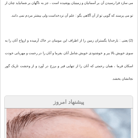
می سازد فرا رسیدن آن بر آسمانیان و زمینیان پوشیده است ، جز به ناگهان بر شمانیاید چنان از
تو می پرسند که گویی تو از آن آگاهی بگو : علم آن نزدخداست ولی بیشتر مردم نمی دانند.
(2) یعنی : بارخدایا بگستران زمین را از اطراف این مومنان در خاک آرمیده و ارواح آنان را به
سوی خویش بالا ببر و خوشنودی خویش شامل آنان بفرما و آنان را در رحمت و مهربانی خودت
اسکان فرما ، همان رحمتی که آنان را از تنهایی قبر و برزخ در آورد و از وحشت تاریک گور
نجاتشان بخشد.
پیشنهاد امروز