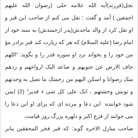
نجل(فرزند)آیه الله علامه حلى (رضوان الله علیهم
اجمعین ) آمد و گفت : نقل مى کنم از صاحب این قبر و
او نقل کرد از والد ماجدش(پدر ارجمندش) به سند خود از
امام رضا (علیه السلام) که هر که زیارت کند قبر برادر مؤ
من خود را و بخواند نزد او سوره قدر را و بگوید: "اللهم
جاف الارض عن جنوبهم و صاعد الیک ارواحهم و زدهم
منک رضوانا و اسکن الیهم من رحمتک ما تصل به وحدتهم
و تونس وحشتهم ، انک على کل شى ء قدیر" (2) ایمن
شود خواننده این دعا و مرده ای که برای او این دعا را
می خوانند از فزع اکبر و دلهره بزرگ روز قیامت.
صاحب منازل الاخره گوید: که قبر فخر المحققین بنابر