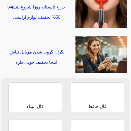
حراج تابستانه روژا شروع شد◀تا
50% تخفیف لوازم آرایشی
نگران گرون شدن موبایل نباش!
اینجا تخفیف خوبی داره
فال حافظ
فال انبیاء