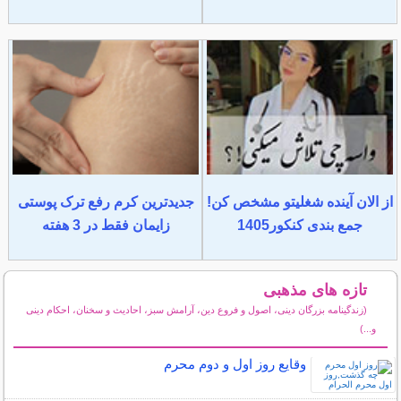
از الان آینده شغلیتو مشخص کن!
جدیدترین کرم رفع ترک پوستی
جمع بندی کنکور1405
زایمان فقط در 3 هفته
تازه های مذهبی
(زندگینامه بزرگان دینی، اصول و فروع دین، آرامش سبز، احادیث و سخنان، احکام دینی
و...)
سایر مطالب مذهبی
وقایع روز اول و دوم محرم