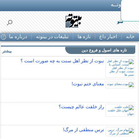
بـیتوتــه
منو
خانه
اخبار داغ
تازه ها
تبلیغات در بیتوته
درباره ما
ت
تازه های اصول و فروع دین
بیشتر »
نبوت از نظر اهل سنت به چه صورت است ؟
معنای ختم نبوت!
راز خلقت عالم چيست؟
ترس منطقی از مرگ!