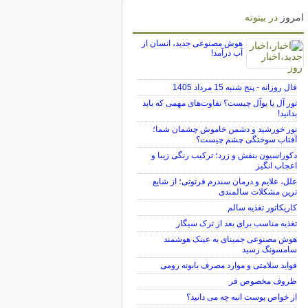
امروز
در بیتوته
هوش مصنوعی جدید، انسان از
آب درآمد!
فال روزانه - پنج شنبه 15 مرداد 1405
تور آل یا یوآل چیست؟ تفاوت‌های مهمی که باید
بدانید!
نور خورشید و دشمن خاموش چشمان شما؛
آفتاب سوختگی چشم چیست؟
دکوراسیون بنفش و زرد؛ ترکیب رنگی زیبا و
اعجاب انگیز
علل، علایم و درمان سندرم فرتوتی؛ از شایع
ترین مشکلات سالمندی
کاریکاتور تغذیه سالم
تغذیه مناسب برای بعد از ترک سیگار
هوش مصنوعی جمینای به عینک هوشمند
سامسونگ رسید
فواید سلامتی و موارد مصرف بابونه رومی
ظروف مخصوص فر
از خواص پوست انبه چه می دانید؟