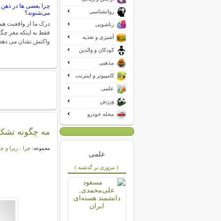
چرا بعضی ها در ذهن 
روانشناسی
می‌شنوند؟
درک ما از واقعیت ه
زناشویی
فقط به اینکه مغز چگو
آشپزی و تغذیه
واکنش نشان می دهد 
کودکان و والدین
مذهبی
کامپیوتر و اینترنت
علمی
ورزش
مجله خودرو
مه چگونه تشک
چرا ، زیرا و چ
مجموعه:
علمی
( مروری بر گذشته )