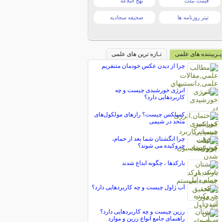
قیمت تبلت
نهج البلاغه
تیتر روزنامه ها
صحیفه سجادیه
پـربیننده های علمی
تـازه ترین های علمی
چرا از دیدن عکس خودمان متنفریم
انرژی خورشیدی چیست و چه
کاربردهایی دارد؟
کمپلکس چیست؟ رازهای مولکول‌های
متحد در شیمی
چرا انگشتان شما بعد از حمام،
چروکیده می شوند؟
بارکدها ، چگونه ابداع شدند
آب ژاول چیست و چه کاربردهایی دارد؟
رزین چیست و چه کاربردهایی دارد؟
راهنمای جامع انواع رزین و موارد