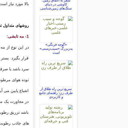
سفر به اعماق زمین:
بالا مورد نیاز است
کاوشی در دنیای
سنگ‌های زمین‌شناسی
روشهای متداول ت
1- مه تابشی:
«گوجه فرنگی»
در این نوع از مه
پدربزرگ «سیب‌زمینی»
است
قرار بگیرد. بستر
سرد باشد یا صرف
توده هوای مرطوب
سریع ترین راه طلاق از
اشباع پایین می آ
طرف زن: راهنمای جامع
و کاربردی
در مجاورت یک منب
باشد تزریق رطوبت
های جاذب رطوبت د