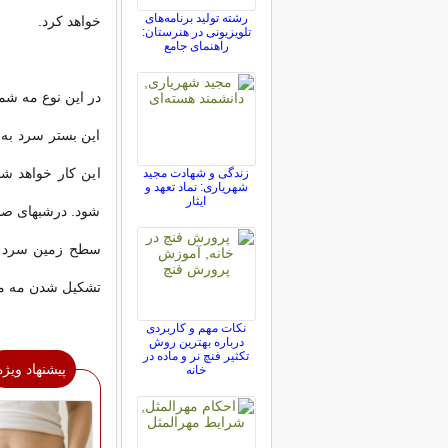
رشته تولید برنامه‌های
خواهد کرد.
تلویزیونی در هنرستان:
راهنمای جامع
در این نوع مه شما
این بستر سرد به 
این کار خواهد ش
زندگی و شهادت مجید
شهریاری: نماد تعهد و
ایثار
شود. درشبهای صا
سطح زمین سرد م
تشکیل شدن مه می 
نکات مهم و کاربردی
درباره بهترین روش
تکثیر فنچ نر و ماده در
پیشنهاد ویژه
خانه