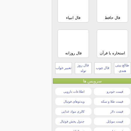
فال حافظ
فال انبیاء
استخاره با قرآن
فال روزانه
طالع بینی
فال روز
فال چوب
تعبیر خواب
هندی
تولد
سرویس ها
قیمت خودرو
اطلاعات دارویی
قیمت طلا و سکه
ویدئوهای فوتبال
قیمت دلار
کالری مواد غذایی
قیمت موبایل
جدول پخش فوتبال