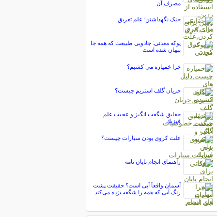
مصرف آن
خنک نگهداشتن: علم تعریق
پوکه معدنی: جادویی طبیعت که همه جا
پنهان شده است
چرا خمیازه می کشیم؟
جریان گلف استریم چیست؟
حقایق شگفت انگيز و عجيب علم
فيزيك
علت کروی بودن سیارات چیست؟
راهنمای انجام پایان نامه
آسمان واقعاً آبی است؟ حقیقت پشت
رنگ آبی که همه را شگفت‌زده می‌کند