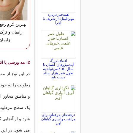
همه‌چیز درباره
مهرالمثل: از تعریف تا
اجرا
بهترین کرم رفع
زایمان و ترک
زایمان
ادعای بزرگ
2- مه وزشی یا انتقالی:
آینده‌پژوهان: انسان تا
سال ۲۰۵۰ می‌تواند به
طول عمر هزار ساله
در این نوع از م
دست یابد
رطوبت را به خود ج
و مناطق مجاور آ
یک سطح مرطوب ع
ترفندهای حرفه‌ای برای
شود و از آنجایی 
مراقبت و آبیاری گیاهان
آویز
می شود. در این 