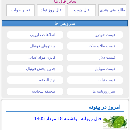
سایر فال ها
طالع بینی هندی
فال چوب
فال روز تولد
تعبیر خواب
سرویس ها
قیمت خودرو
اطلاعات دارویی
قیمت طلا و سکه
ویدئوهای فوتبال
قیمت دلار
کالری مواد غذایی
قیمت موبایل
جدول پخش فوتبال
قیمت تبلت
نهج البلاغه
تیتر روزنامه ها
صحیفه سجادیه
امروز در بیتوته
فال روزانه - یکشنبه 18 مرداد 1405