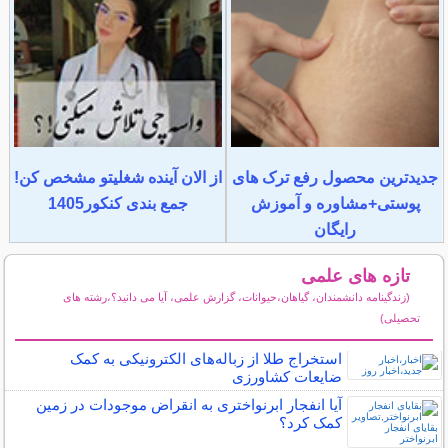
جدیدترین محصول رفع ترک های
از الان آینده شغلیتو مشخص کن!
پوستی+مشاوره و آموزش
جمع بندی کنکور1405
رایگان
تازه های علمی
(زندگینامه دانشمندان، گیاهان،حیوانات، گزارش علمی، آیا می دانید؟،رشته های
تحصیلی)
سایر مطالب علمی و آموزشی
استخراج طلا از زباله‌های الکترونیکی به کمک
ضایعات کشاورزی
آیا انفجار ابرنواختری به انقراض موجودات در زمین
کمک کرد؟