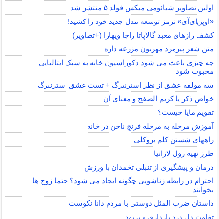
اولین تصاویر شیائومی میکس فولد ۵ منتشر شد
«اوپن‌ای‌آی» ترمز توسعه مدل جدید خود را کشید!
کشف رازهای معبد گالاپاتا راجا ویهارا (+تصاویر)
متن شعر پیرمرد مهربون مزرعه داره
چه چیزی باعث می شود دکوراسیون خانه به سبک ایتالیایی
محبوب شود
سه مولفه عشق از نظر استرنبرگ + تست عشق استرنبرگ
خواص ذکر یا کریم الصفح و معنای آن
تقویم مایا چیست؟
آموزش مرحله به مرحله فرنچ ناخن در خانه
راههای شستن کلم بروکلی
طرز تهیه رول لازانیا
درمان و پیشگیری از تنبلی تخمدان با ورزش
احترام در رابطه زناشویی چگونه ایجاد می شود؟ حتما زوج ها
بخوانند
داستان ضرب المثل دوستی با مردم دانا نكوست
تفاوت دل درد بارداری و پریود