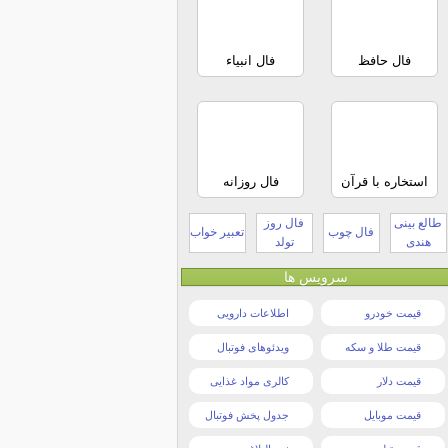
فال حافظ
فال انبیاء
استخاره با قرآن
فال روزانه
طالع بینی
فال روز
فال چوب
تعبیر خواب
هندی
تولد
سرویس ها
قیمت خودرو
اطلاعات دارویی
قیمت طلا و سکه
ویدئوهای فوتبال
قیمت دلار
کالری مواد غذایی
قیمت موبایل
جدول پخش فوتبال