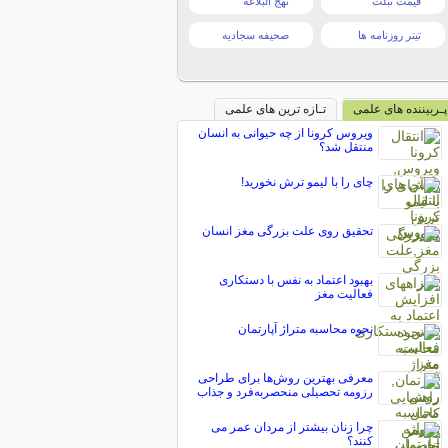
قیمت تبلت
نهج البلاغه
تیتر روزنامه ها
صحیفه سجادیه
پـربیننده های علمی
تـازه ترین های علمی
ویروس کرونا از چه حیوانی به انسان
منتقل شد؟
چای را با لیمو ترش نخورید!
تحقیق روی علت بزرگی مغز انسان
بهبود اعتماد به نفس با دستکاری
فعالیت مغز
نحوه محاسبه متراژ آپارتمان
معرفی بهترین روش‌ها برای طراحی
رزومه تحصیلی منحصربه‌فرد و جذاب
چرا زنان بیشتر از مردان عمر می
کنند؟