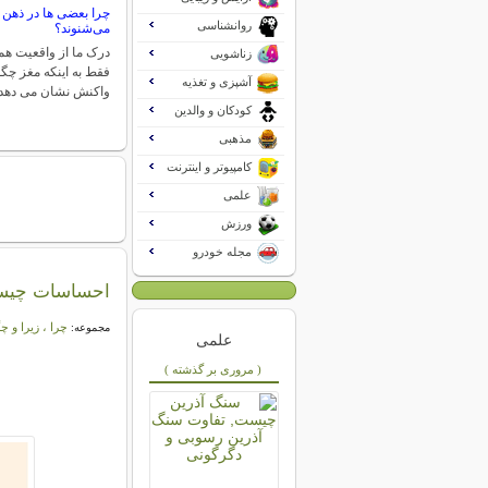
چرا بعضی ها در ذهن 
روانشناسی
می‌شنوند؟
درک ما از واقعیت ه
زناشویی
فقط به اینکه مغز چگو
آشپزی و تغذیه
واکنش نشان می دهد 
کودکان و والدین
مذهبی
کامپیوتر و اینترنت
علمی
ورزش
مجله خودرو
احساسات چی
چرا ، زیرا و چ
مجموعه:
علمی
( مروری بر گذشته )