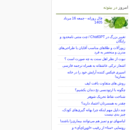
امروز
در بیتوته
فال روزانه - جمعه 16 مرداد
1405
تغییر بزرگ در ChatGPT / چت متنی نامحدود و
رایگان
زیورآلات و طلاهای مناسب آقایان با طراحی‌های
مدرن و منحصر به فرد
نبوت از نظر اهل سنت به چه صورت است ؟
اشعار ترکی عاشقانه به همراه ترجمه فارسی
اسپری فیکس کننده آرایش خود را در خانه
بسازید!
روش های متفاوت بافت لیف
چگونه با ارتودنسی نخ دندان بکشیم؟
شناخت نقاط تحریک شوهر
چقدر به همسرتان اعتماد دارید؟
چند دلیل مهم اینکه چرا بهانه گیری‌های کودک،
چیز بدی نیست
لباس‎های نو و تمیز هم می‌توانند بیماری‌زا باشند!
رونمایی «متا» از رقیب «اوپن‌ای‌آی» و