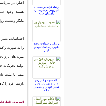
اشاره در سرتاسر 
رشته تولید برنامه‌های
تلویزیونی در هنرستان:
هستند. وجود احسا
راهنمای جامع
بیانگر وضعیت روا
احساسات، تغییرات
زندگی و شهادت مجید
شهریاری: نماد تعهد و
را به صورت واکنش
ایثار
نمونه های بارز 
توانند تحریکات ف
منفی یا مثبت داش
نکات مهم و کاربردی
بازدهی فرد را کا
درباره بهترین روش
تکثیر فنچ نر و ماده در
خانه
احساسات، حاصل فرایند 