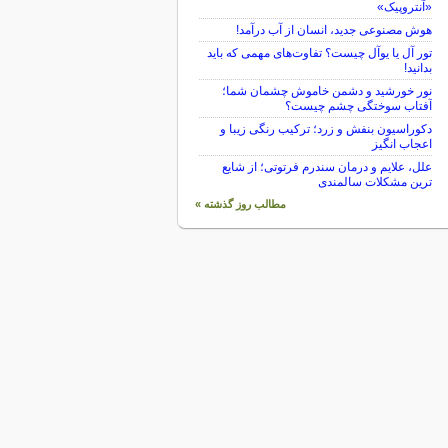
«آنتروپیک»
هوش مصنوعی جدید، انسان از آب درآمد!
تور آل یا یوآل چیست؟ تفاوت‌های مهمی که باید
بدانید!
نور خورشید و دشمن خاموش چشمان شما؛
آفتاب سوختگی چشم چیست؟
دکوراسیون بنفش و زرد؛ ترکیب رنگی زیبا و
اعجاب انگیز
علل، علایم و درمان سندرم فرتوتی؛ از شایع
ترین مشکلات سالمندی
مطالب روز گذشته »