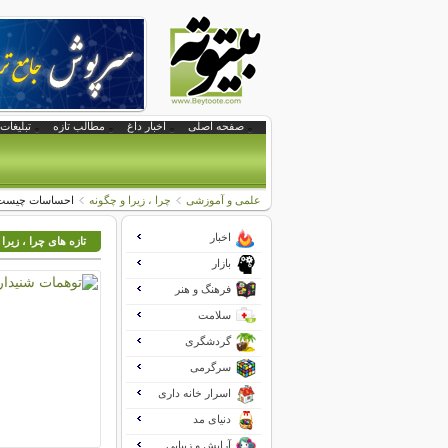
صفحه اصلی
اخبار داغ
مطالب تازه
تبلیغات 
علمی و آموزشی
چرا ، زیرا و چگونه
احساسات چیست
اخبار
تازه های چرا ، زیرا
بازار
فرهنگ و هنر
سلامت
گردشگری
سرگرمی
اسرار خانه داری
دنیای مد
آرایش و زیبایی