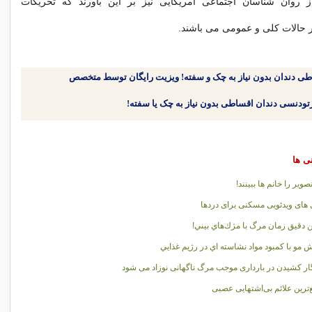
 روان شناسان اجتماعی امریکایی نیز بر این باورند که تحریکات
گر حالات کلی و عمومی می باشند.
طی دندان بدون نیاز به چک و سفته! ویزیت رایگان توسط متخصص
نی ها
صویر را خانم ها ببینند!
 های ویدئویی مسکنی برای دردها
ن دقيق زمان مرگ با مژك‌هاي بيني!
 مو با کمبود مواد نشاسته اي در رژيم غذايي
ر کشیدن در بارداری موجب مرگ ناگهانی نوزاد می شود
‌ترین علائم بی‌اشتهایی عصبی