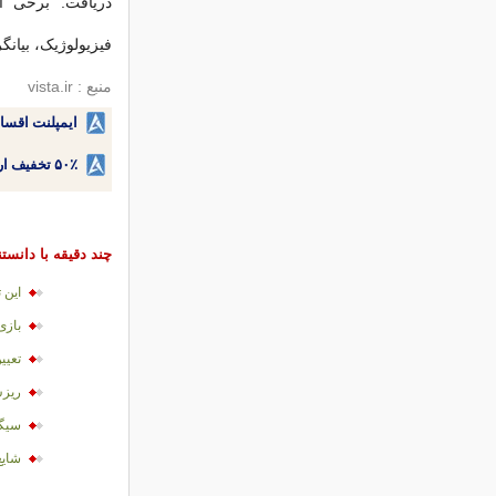
دریافت. برخی از
فیزیولوژیک، بیان
منبع : vista.ir
ایمپلنت اقسا
۵۰٪ تخفیف ارتودنسی دندان اقساطی بدون نیاز به چک یا سفته!
چند دقیقه با دانست
این ت
بازی
تعيي
ريزش
سیگا
شایع