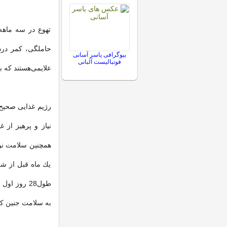
تهوع در سه ماه
حاملگی، كمر درد 
بیوگرافی یاسر آسانی
فوتبالیست آلبانی
علایمی‌هستند كه ب
رژیم غذایی صحیح
نیاز و پرهیز از
یك ماه قبل از شر
طول28 روز 
به سلامت جنین كه