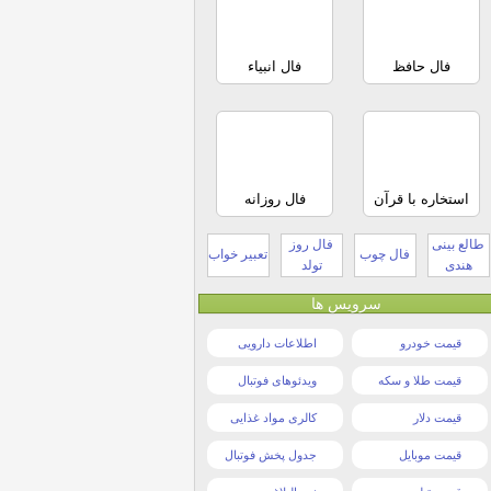
فال حافظ
فال انبیاء
استخاره با قرآن
فال روزانه
طالع بینی
فال روز
فال چوب
تعبیر خواب
هندی
تولد
سرویس ها
قیمت خودرو
اطلاعات دارویی
قیمت طلا و سکه
ویدئوهای فوتبال
قیمت دلار
کالری مواد غذایی
قیمت موبایل
جدول پخش فوتبال