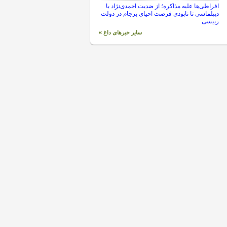
افراطی‌ها علیه مذاکره؛ از ضدیت احمدی‌نژاد با
دیپلماسی تا نابودی فرصت احیای برجام در دولت
رییسی
سایر خبرهای داغ »