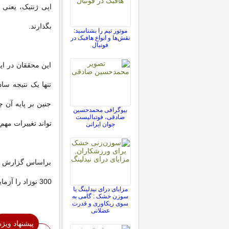
بگذارند.
موتور تیم را بشناسید:
نقش‌ها و انواع هافبک در
فوتبال
این محققان در ای
تنها یک نتیجه سا
جنین بر پایه آن 
بیوگرافی محمدحسین
صادقی، فوتبالیست
تواند تغییرات مهم
جوان ایرانی
براساس گزارش تاپ
300 نوزاد را آزمایش و تغییرات اپی ژنتیک حاضر در 5 ژن را بررسی کردند.
مزایای درای نیدلینگ یا
سوزن خشک : گامی به
سوی ریکاوری و قدرت
عضلانی
پیشنهاد ویژه