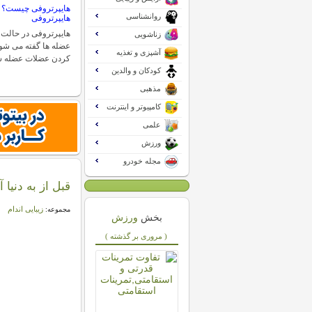
هایپرتروفی چیست؟ 
روانشناسی
هایپرتروفی
هایپرتروفی در حالت 
زناشویی
عضله ها گفته می شود
آشپزی و تغذیه
کردن عضلات عضله س
کودکان و والدین
مذهبی
کامپیوتر و اینترنت
علمی
ورزش
مجله خودرو
قبل از به دنیا 
زیبایی اندام
مجموعه:
بخش
ورزش
( مروری بر گذشته )