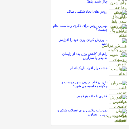
چاق شدن پاها)
روش های ایجاد شکمی صاف
بهترین روش برای لاغری و تناسب اندام
چیست؟
با ورزش کردن وزن خود را افزایش
دهید
راههای کاهش وزن بعد از زایمان
طبیعی یا سزارین
هشت راز افراد باريک اندام
ضربان قلب چربی سوز چیست و
چگونه محاسبه می شود؟
لاغری با حلقه هولاهوپ
تمرینات پیلاتس برای عضلات شکم و
باسن+ تصاویر