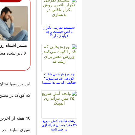
سیستم تمرینی تکرار
ناقص چیست و چه
فوایدی دارد؟
مسیر اشتباه رو ا
تا دیر نشده مشا
چه ورزش‌هایی باعث
کوتاهی قد می‌شوند؟
حقایقی که نمی‌دانستید!
که کودک در سنین 6 تا 9 سال چاق خواهد ش
40 هفته از آخر
رشته تپانچه آتش سریع
۲۵ متر: هیجان تیراندازی
در چند ثانیه
سپری نمایند . در