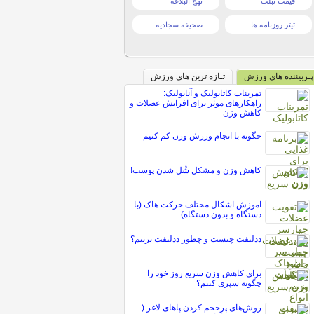
قیمت تبلت
نهج البلاغه
تیتر روزنامه ها
صحیفه سجادیه
پـربیننده های ورزش
تـازه ترین های ورزش
تمرینات کاتابولیک و آنابولیک:
راهکارهای موثر برای افزایش عضلات و
کاهش وزن
چگونه با انجام ورزش وزن کم کنیم
کاهش وزن و مشکل شُل شدن پوست!
آموزش اشکال مختلف حرکت هاک (با
دستگاه و بدون دستگاه)
ددلیفت چیست و چطور ددلیفت بزنیم؟
برای کاهش وزن سریع روز خود را
چگونه سپری کنیم؟
روش‌های پرحجم کردن پاهای لاغر (