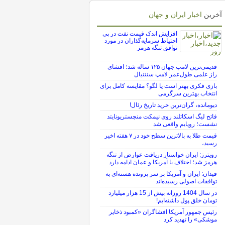
آخرین
اخبار ایران و جهان
افزایش اندک قیمت نفت در پی
احتیاط سرمایه‌گذاران در مورد
توافق تنگه هرمز
قدیمی‌ترین لامپ جهان ۱۲۵ ساله شد؛ افشای
راز علمی طول‌عمر لامپ سنتنیال
بازی فکری بهتر است یا لگو؟ مقایسه کامل برای
انتخاب بهترین سرگرمی
دیومانده، گران‌ترین خرید تاریخ رئال!
فاتح لیگ اسکاتلند روی نیمکت منچستریونایتد
نشست؛ رویایم واقعی شد
قیمت طلا به بالاترین سطح خود در ۷ هفته اخیر
رسید،
رویترز: ایران خواستار دریافت عوارض از تنگه
هرمز شد؛ اختلاف با آمریکا و عمان ادامه دارد
فیدان: ایران و آمریکا بر سر پرونده هسته‌ای به
توافقات اصولی رسیده‌اند
در سال 1404 روزانه بیش از 15 هزار میلیارد
تومان خلق پول داشته‌ایم!
رئیس جمهور آمریکا افشاگران «کمبود ذخایر
موشکی» را تهدید کرد