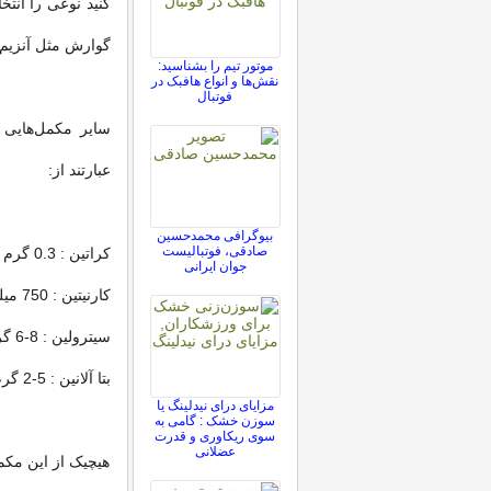
کنید نوعی را انت
گوارش مثل آنزیم‌ه
موتور تیم را بشناسید:
نقش‌ها و انواع هافبک در
فوتبال
سایر مکمل‌هایی ک
عبارتند از:
بیوگرافی محمدحسین
صادقی، فوتبالیست
کراتین : 0.3 گرم به ازای هر کیلوگرم به مدت 7-5 روز مصرف 5 گرم در روز
جوان ایرانی
کارنیتین : 750 میلی‌گرم، 2000 میلی‌گرم در روز، در دو دوز
سیترولین : 8-6 گرم، 60-30 دقیقه قبل از تمرین
بتا آلانین : 5-2 گرم، 6-30 دقیقه قبل از تمرین
مزایای درای نیدلینگ یا
سوزن خشک : گامی به
سوی ریکاوری و قدرت
عضلانی
هیچیک از این مکمل