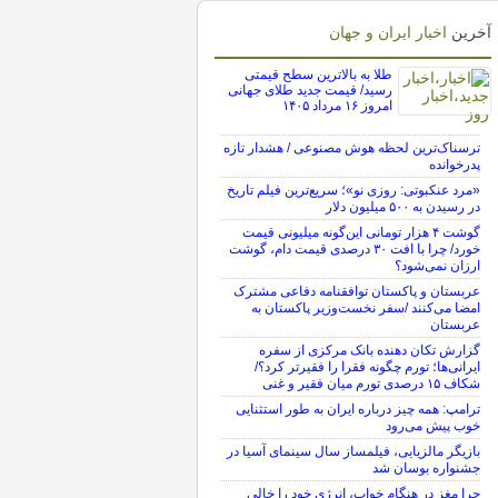
آخرین
اخبار ایران و جهان
طلا به بالاترین سطح قیمتی
رسید/ قیمت جدید طلای جهانی
امروز ۱۶ مرداد ۱۴۰۵
ترسناک‌ترین لحظه هوش مصنوعی / هشدار تازه
پدرخوانده
«مرد عنکبوتی: روزی نو»؛ سریع‌ترین فیلم تاریخ
در رسیدن به ۵۰۰ میلیون دلار
گوشت ۴ هزار تومانی این‌گونه میلیونی قیمت
خورد/ چرا با افت ۳۰ درصدی قیمت دام، گوشت
ارزان نمی‌شود؟
عربستان و پاکستان توافقنامه دفاعی مشترک
امضا می‌کنند /سفر نخست‌وزیر پاکستان به
عربستان
گزارش تکان‌ دهنده بانک مرکزی از سفره
ایرانی‌ها؛ تورم چگونه فقرا را فقیرتر کرد؟/
شکاف ۱۵ درصدی تورم میان فقیر و غنی
ترامپ: همه چیز درباره ایران به طور استثنایی
خوب پیش می‌رود
بازیگر مالزیایی، فیلمساز سال سینمای آسیا در
جشنواره بوسان شد
چرا مغز در هنگام خواب، انرژی خود را خالی