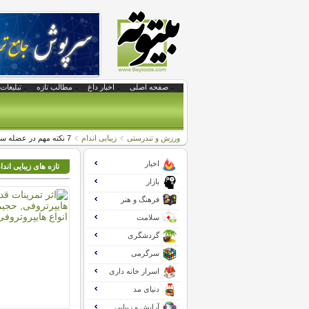
صفحه اصلی
اخبار داغ
مطالب تازه
تبلیغات 
ورزش و تندرستی
زیبایی اندام
7 نکته مهم در عضله سازی مردان لاغر اندام
اخبار
تازه های زیبایی اندا
بازار
فرهنگ و هنر
سلامت
گردشگری
سرگرمی
اسرار خانه داری
دنیای مد
آرایش و زیبایی