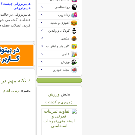
هایپرتروفی چیست؟ 
روانشناسی
هایپرتروفی
هایپرتروفی در حالت 
زناشویی
عضله ها گفته می شود
آشپزی و تغذیه
کردن عضلات عضله س
کودکان و والدین
مذهبی
کامپیوتر و اینترنت
علمی
ورزش
مجله خودرو
7 نکته مهم در عضله سازی مردان لاغر اندام
زیبایی اندام
مجموعه:
بخش
ورزش
( مروری بر گذشته )