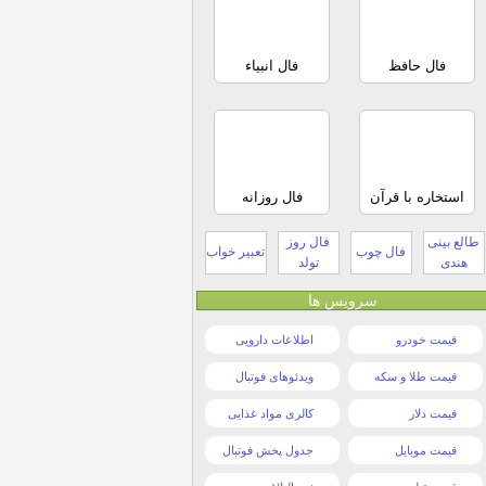
فال حافظ
فال انبیاء
استخاره با قرآن
فال روزانه
طالع بینی
فال روز
فال چوب
تعبیر خواب
هندی
تولد
سرویس ها
قیمت خودرو
اطلاعات دارویی
قیمت طلا و سکه
ویدئوهای فوتبال
قیمت دلار
کالری مواد غذایی
قیمت موبایل
جدول پخش فوتبال