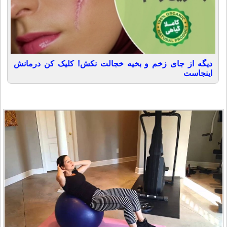
دیگه از جای زخم و بخیه خجالت نکش! کلیک کن درمانش
اینجاست