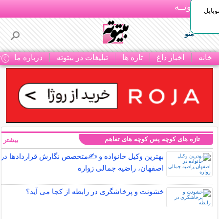
بـیتوتــه
وبایل
منو
خانه
اخبار داغ
تازه ها
تبلیغات در بیتوته
درباره ما
ت
تازه های کوچه پس کوچه های تفاهم
بیشتر »
بهترین وکیل خانواده و ✍️متخصص نگارش قراردادها در
اصفهان، راضیه جمالی زواره
خشونت و پرخاشگری در رابطه از کجا می آید؟