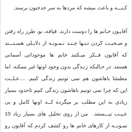
کـنـــه و باعث میشه که مردها به سر حدجنون برسند.
آقایـون خـانم ها را دوست دارند. قیافه، بو، طرز راه رفتن
و صـحبـت کردن تـنـها چـنـد نـمـونـه از دلایـلی هسـتـــند
که آقایون فــکر میـکنند خانم ها موجوداتی آسمانی
هستند. در حـالیکه زنـدگی بدون وجود اونها غیر ممکنه. اما
مطمئنا باهاشون هم نمی تونیم زندگی کنیم. ....عـلــت
این که چرا نمی تونیم باهاشون زندگی کنیم تاحدود بسیار
زیادی به این مطلب بر میگرده کــه اونها کامل و بی
عـیـب نیـــستند. من از روی تحلیل های بسیار زیاد 10
نمـونــه از کارهای خانم ها رو کشف کردم که آقایون رو