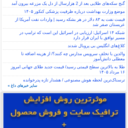
گنج سکه‌های طلایی بعد از 2 هزارسال از دل یک مزرعه بیرون آمد
موضع وزارت بهداشت درباره ظرفیت پزشکی کنکور ۱۴۰۵
قیمت نفت به ۸۳ دلار در هر بشکه رسید | واردات نفت آمریکا از
عربستان صفر شد
شبکه ۱۴ اسرائیل: ارزیابی در اسرائیل این است که ترامپ در
مسیر توافق با ایران قرار دارد
کلاغ‌های انگلیس بی پروبال شدند
والدین با تخلف سرویس مدارس چه کنند؟/ از هزینه اضافه تا
معطلی دانش‌آموز
طلا به بالاترین سطح قیمتی رسید/ قیمت جدید طلای جهانی امروز
۱۶ مرداد ۱۴۰۵
ترسناک‌ترین لحظه هوش مصنوعی / هشدار تازه پدرخوانده
سایر خبرهای داغ »