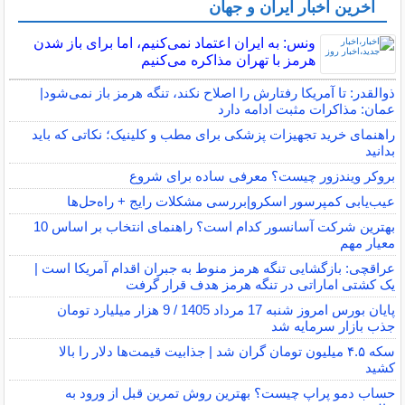
آخرین اخبار ایران و جهان
ونس: به ایران اعتماد نمی‌کنیم، اما برای باز شدن
هرمز با تهران مذاکره می‌کنیم
ذوالقدر: تا آمریکا رفتارش را اصلاح نکند، تنگه هرمز باز نمی‌شود|
عمان: مذاکرات مثبت ادامه دارد
راهنمای خرید تجهیزات پزشکی برای مطب و کلینیک؛ نکاتی که باید
بدانید
بروکر ویندزور چیست؟ معرفی ساده برای شروع
عیب‌یابی کمپرسور اسکرو|بررسی مشکلات رایج + راه‌حل‌ها
بهترین شرکت آسانسور کدام است؟ راهنمای انتخاب بر اساس 10
معیار مهم
عراقچی: بازگشایی تنگه هرمز منوط به جبران اقدام آمریکا است |
یک کشتی اماراتی در تنگه هرمز هدف قرار گرفت
پایان بورس امروز شنبه 17 مرداد 1405 / 9 هزار میلیارد تومان
جذب بازار سرمایه شد
سکه ۴.۵ میلیون تومان گران شد | جذابیت قیمت‌ها دلار را بالا
کشید
حساب دمو پراپ چیست؟ بهترین روش تمرین قبل از ورود به