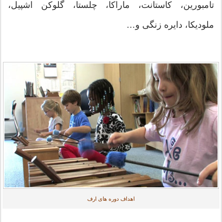
تامبورین، کاستانت، ماراکا، چلستا، گلوکن اشپیل،
ملودیکا، دایره زنگی و…
اهداف دوره های ارف