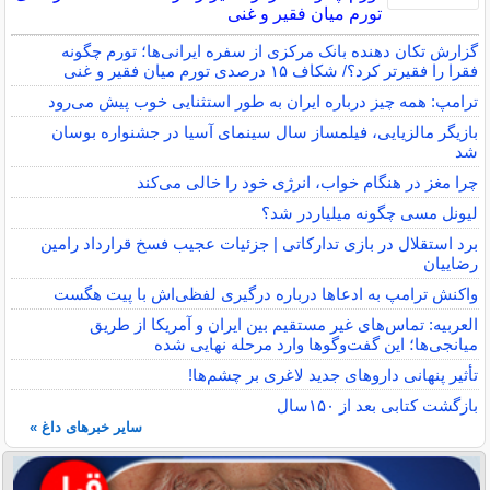
تورم میان فقیر و غنی
گزارش تکان‌ دهنده بانک مرکزی از سفره ایرانی‌ها؛ تورم چگونه
فقرا را فقیرتر کرد؟/ شکاف ۱۵ درصدی تورم میان فقیر و غنی
ترامپ: همه چیز درباره ایران به طور استثنایی خوب پیش می‌رود
بازیگر مالزیایی، فیلمساز سال سینمای آسیا در جشنواره بوسان
شد
چرا مغز در هنگام خواب، انرژی خود را خالی می‌کند
لیونل مسی چگونه میلیاردر شد؟
برد استقلال در بازی تدارکاتی | جزئیات عجیب فسخ قرارداد رامین
رضاییان
واکنش ترامپ به ادعاها درباره درگیری لفظی‌اش با پیت هگست
العربیه: تماس‌های غیر مستقیم بین ایران و آمریکا از طریق
میانجی‌ها؛ این گفت‌و‌گو‌ها وارد مرحله نهایی شده
تأثیر پنهانی داروهای جدید لاغری بر چشم‌ها!
بازگشت کتابی بعد از ۱۵۰سال
سایر خبرهای داغ »