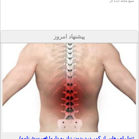
منبع:مجله ایده آل
پیشنهاد امروز
تنها راه رهایی از کمر درد بدون نیاز به دارو! (◂پرسش‌نامه)