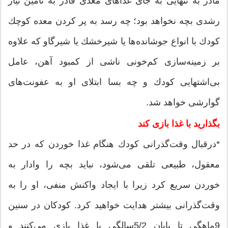
مادر به تنهایی به جای غذاهای مغذی قادر به تامین نیاز
رشدی بچه نخواهد بود؛ چه رسد به پر كردن معده كوچك
كودك با انواع جوشانده‌ها یا شیرخشك یا شیرگاو كه علاوه
بر زمینه‌سازی كم‌خونی ناشی از كمبود آهن، عامل
بی‌اشتهایی كودك و چه بسا ابتلای او به عفونت‌های
گوارشی خواهد شد.
بگذارید با غذا بازی کند
*درقبال وقت‌گذرانی كودك هنگام غذا خوردن كه در حد
معقول، طبیعی تلقی می‌شود، نباید بچه را وادار به
خوردن سریع كرد زیرا با ایجاد واكنش منفی، او را به
وقت‌گذرانی بیشتر هدایت خواهید كرد. كودكان در سنین
9ماهگی تا پایان 5/2سالگی با غذا بازی می‌كنند و