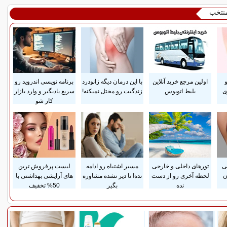
منتخب
اولین مرجع خرید آنلاین
با این درمان دیگه زانودرد
برنامه نویسی اندروید رو
ی
بلیط اتوبوس
زندگیت رو مختل نمیکنه!
سریع یادبگیر و وارد بازار
کار شو
سی
تورهای داخلی و خارجی
مسیر اشتباه رو ادامه
لیست پرفروش ترین
ن
لحظه آخری رو از دست
نده! تا دیر نشده مشاوره
های آرایشی بهداشتی با
نده
بگیر
50% تخفیف