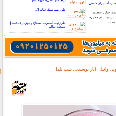
(راهنمای کامل)- قهوه دنیلو
عجزه آسا برای کاهش
طرز تهیه شیک شامراک
مو، خیار و جعفری
 این نوشیدنی معجزه
ن می…
طرز تهیه اسموتی اسفناج و موز در ۵ دقیقه |
صبحانه سالم
تی وانیلی انار نوشیدنی شب یلدا