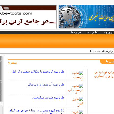
در بیتوته
تماس با ما
درباره ما
نار نوشیدنی شب یلدا
دنی ها
بیشتر »
طرزتهیه کاپوچینو با شکلات سفید و کارامل
طرز تهیه آب هندوانه و پرتقال
طرزتهیه شربت سکنجبین
10 نوع قهوه محبوب در دنیا + خواص هر کدام