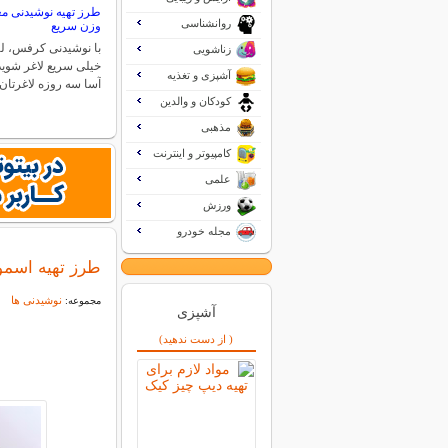
طرز تهیه نوشیدنی م
روانشناسی
وزن سریع
با نوشیدنی کرفس، لی
زناشویی
خیلی سریع لاغر شوید
آشپزی و تغذیه
آسا سه روزه لاغرتا
کودکان و والدین
مذهبی
کامپیوتر و اینترنت
علمی
ورزش
مجله خودرو
طرز تهیه اسمو
نوشیدنی ها
مجموعه:
آشپزی
( از دست ندهید)