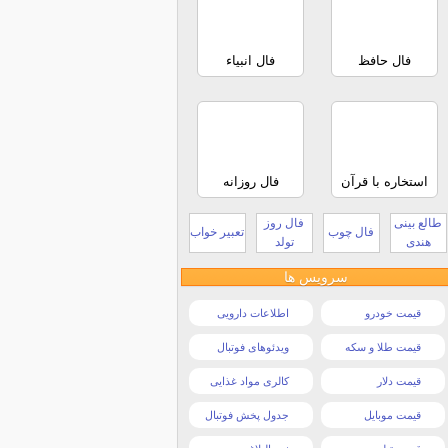
فال حافظ
فال انبیاء
استخاره با قرآن
فال روزانه
طالع بینی
فال روز
فال چوب
تعبیر خواب
هندی
تولد
سرویس ها
قیمت خودرو
اطلاعات دارویی
قیمت طلا و سکه
ویدئوهای فوتبال
قیمت دلار
کالری مواد غذایی
قیمت موبایل
جدول پخش فوتبال