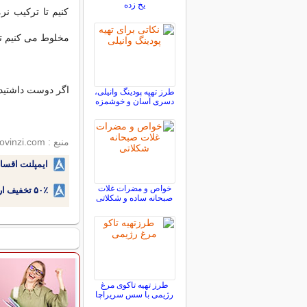
یخ زده
کنیم تا ترکیب نر
مخلوط می کنیم تا
اگر دوست داشتید م
طرز تهیه پودینگ وانیلی،
دسری آسان و خوشمزه
منبع : wikihow / novinzi.com
ایمپلنت اقسا
خواص و مضرات غلات
۵۰٪ تخفیف ارتودنسی دندان اقساطی بدون نیاز به چک یا سفته!
صبحانه ساده و شکلاتی
طرز تهیه تاکوی مرغ
رژیمی با سس سریراچا