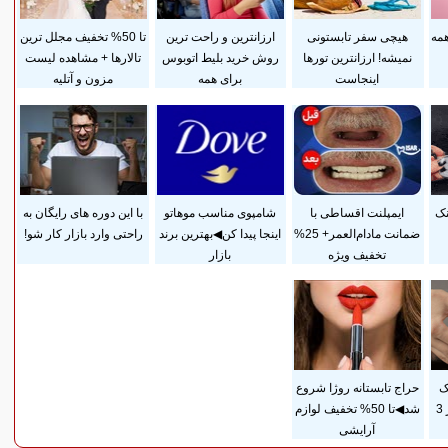
همه
هیچی سفر تابستونی
ارزانترین و راحت ترین
تا 50% تخفیف مجلل ترین
نمیشه! ارزانترین تورها
روش خرید بلیط اتوبوس
تالارها + مشاهده لیست
اینجاست
برای همه
مزون و آتلیه
نک
ایمپلنت اقساطی با
شامپوی مناسب موهاتو
با این دوره های رایگان به
ضمانت مادام‌العمر+ 25%
اینجا پیدا کن◀بهترین برند
راحتی وارد بازار کار شو!
تخفیف ویژه
بازار
ک
حراج تابستانه روژا شروع
پوستی زایمان فقط در 3
شد◀تا 50% تخفیف لوازم
آرایشی