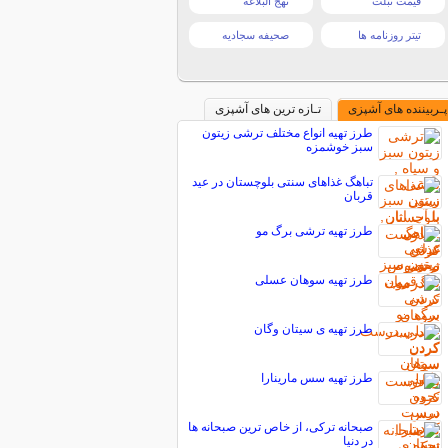
قیمت تبلت
نهج البلاغه
تیتر روزنامه ها
صحیفه سجادیه
پـربیننده های آشپزی
تـازه ترین های آشپزی
طرز تهیه انواع مختلف ترشی زیتون
سبز خوشمزه
تباهگ غذاهای سنتی بلوچستان در عید
قربان
طرز تهیه ترشی برگ مو
طرز تهیه سوهان عسلی
طرز تهیه ی سیتان وگان
طرز تهیه سس مارینارا
صبحانه ترکی، از خاص ترین صبحانه ها
در دنیا