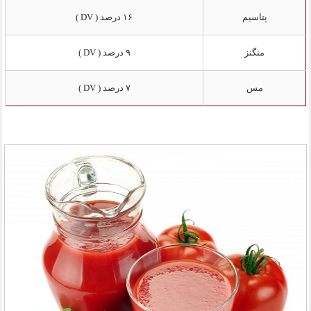
پتاسیم
۱۶ درصد ( DV )
منگنز
۹ درصد ( DV )
مس
۷ درصد ( DV )