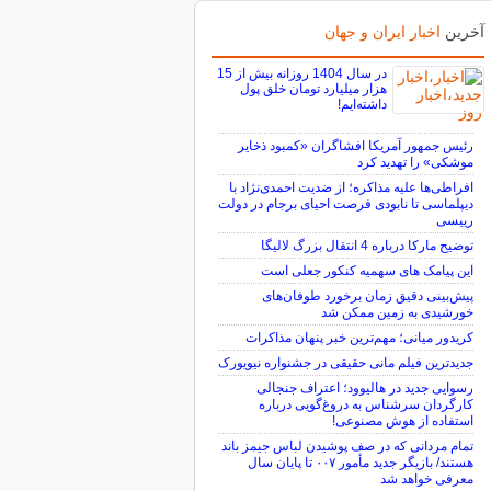
آخرین
اخبار ایران و جهان
در سال 1404 روزانه بیش از 15
هزار میلیارد تومان خلق پول
داشته‌ایم!
رئیس جمهور آمریکا افشاگران «کمبود ذخایر
موشکی» را تهدید کرد
افراطی‌ها علیه مذاکره؛ از ضدیت احمدی‌نژاد با
دیپلماسی تا نابودی فرصت احیای برجام در دولت
رییسی
توضیح مارکا درباره 4 انتقال بزرگ لالیگا
این پیامک های سهمیه کنکور جعلی است
پیش‌بینی دقیق زمان برخورد طوفان‌های
خورشیدی به زمین ممکن شد
کریدور میانی؛ مهم‌ترین خبر پنهان مذاکرات
جدیدترین فیلم مانی حقیقی در جشنواره نیویورک
رسوایی جدید در هالیوود؛ اعتراف جنجالی
کارگردان سرشناس به دروغ‌گویی درباره
استفاده از هوش مصنوعی!
تمام مردانی که در صف پوشیدن لباس جیمز باند
هستند/ بازیگر جدید مأمور ۰۰۷ تا پایان سال
معرفی خواهد شد