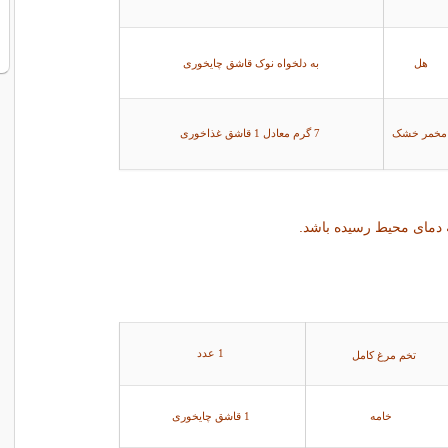
هل
به دلخواه نوک قاشق چایخوری
خمر خشک
7 گرم معادل 1 قاشق غذاخوری
 دماى محيط رسيده باشد.
1 عدد
تخم مرغ كامل
خامه
1 قاشق چایخوری