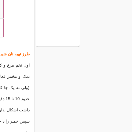
طرز تهيه نان شیرم
اول تخم مرغ و ك
نمک و مخمر فعال 
(ولى نه يک جا كم
داشت اشكال ندار
سپس خمیر را داخ