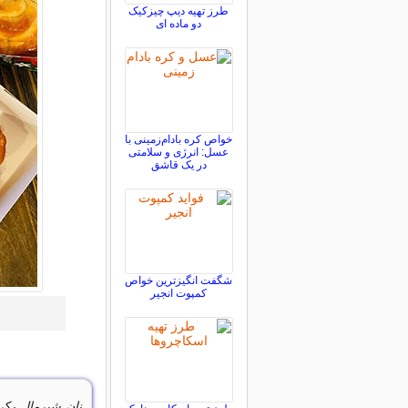
طرز تهیه دیپ چیزکیک
دو ماده ای
خواص کره بادام‌زمینی با
عسل: انرژی و سلامتی
در یک قاشق
شگفت انگیزترین خواص
کمپوت انجیر
نان شیرمال
یکی 