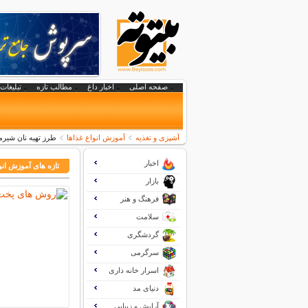
صفحه اصلی
اخبار داغ
مطالب تازه
تبلیغات 
آشپزی و تغذیه
آموزش انواع غذاها
طرز تهیه نان شیرم
اخبار
تازه های آموزش انو
بازار
فرهنگ و هنر
سلامت
گردشگری
سرگرمی
اسرار خانه داری
دنیای مد
آرایش و زیبایی