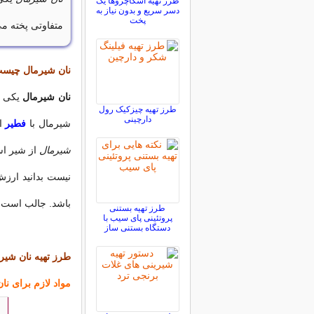
طرز تهیه اسکاچروها یک
دسر سریع و بدون نیاز به
پخت
متفاوتی پخته می شود. در ادامه
نان شیرمال چیست
نان شیرمال
یکی ا
طرز تهیه چیزکیک رول
دارچینی
شیرمال با
فطیر
ای
شیرمال
از شیر است
نیست بدانید ارز
باشد. جالب است ب
طرز تهیه بستنی
پروتئینی پای سیب با
دستگاه بستنی ساز
طرز تهيه نان شیرم
مواد لازم برای نا