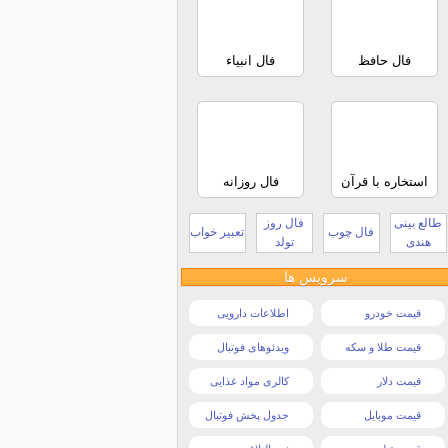
فال حافظ
فال انبیاء
استخاره با قرآن
فال روزانه
طالع بینی
فال روز
فال چوب
تعبیر خواب
هندی
تولد
سرویس ها
قیمت خودرو
اطلاعات دارویی
قیمت طلا و سکه
ویدئوهای فوتبال
قیمت دلار
کالری مواد غذایی
قیمت موبایل
جدول پخش فوتبال