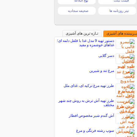
قیمت تبلت
نهج البلاغه
تیتر روزنامه ها
صحیفه سجادیه
پـربیننده های آشپزی
تـازه ترین های آشپزی
دستور تهیه 9 مدل غذا با فلفل دلمه ای؛
غذاهای خوشمزه و مفید
دسر گلابی
مرغ تند و شیرین
طرز تهیه مرغ ترکیه ای، غذای ملل
طرز تهیه آش ترش به روش چند شهر
مختلف
آش گندم شير مخصوص افطار
سوپ رشته فرنگی و مرغ