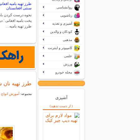
طرز تهیه بامیه افغان
روانشناسی
سنتی افغانستان
نحوه درست کردن بام
زناشویی
پخت بامیه افغانی : در 
آشپزی و تغذیه
طرز تهیه بامیه…
کودکان و والدین
مذهبی
کامپیوتر و اینترنت
علمی
ورزش
مجله خودرو
طرز تهیه نان 
آموزش انواع غ
مجموعه:
آشپزی
( از دست ندهید)