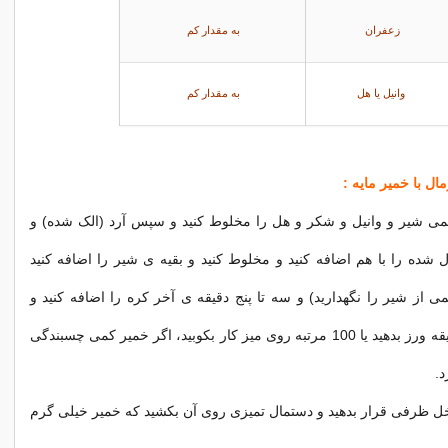
زعفران
به مقدار کم
وانیل یا هل
به مقدار کم
ال با خمیر مایه :
مى شیر و وانيل و شكر و هل را مخلوط كنيد و سپس آرد (الک شده) و
شده را با هم اضافه كنيد و مخلوط كنيد و بقيه ى شیر را اضافه كنيد
ى از شیر را نگهداريد) و سه تا پنج دقيقه ى آخر كره را اضافه كنيد و
حدود 10 تا 15 دقيقه ورز بدهيد يا 100 مرتبه روى ميز كار بكوبيد، اگر خمير كمى چسبندگى
د.
ل ظرفی قرار بدهید و دستمال تميزی روی آن بكشيد كه خمير خيلی گرم