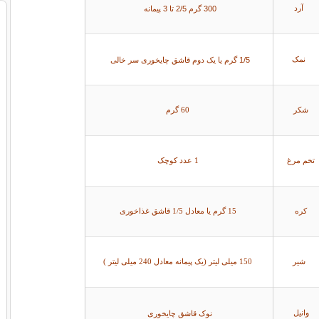
300 گرم 2/5 تا 3 پيمانه
آرد
1/5 گرم يا يک دوم قاشق چایخوری سر خالی
نمک
شکر
60 گرم
تخم مرغ
1 عدد کوچک
کره
15 گرم يا معادل 1/5 قاشق غذاخوری
شیر
150 ميلی ليتر (يک پيمانه معادل 240 ميلی ليتر )
نوک قاشق چایخوری
وانیل